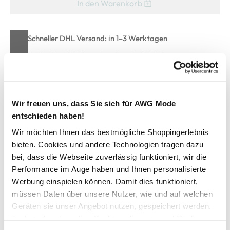
In den Warenkorb
Schneller DHL Versand: in 1–3 Werktagen
Kostenfreie Rücksendung innerhalb 14 Tage
Kostenlose Filiallieferung in Ihre Wunschfiliale
Wir freuen uns, dass Sie sich für AWG Mode
Zur Wunschliste hinzufügen
entschieden haben!
Wir möchten Ihnen das bestmögliche Shoppingerlebnis
bieten. Cookies und andere Technologien tragen dazu
bei, dass die Webseite zuverlässig funktioniert, wir die
Herren Henleyshirt in Waffeloptik
Performance im Auge haben und Ihnen personalisierte
Werbung einspielen können. Damit dies funktioniert,
bequemes Henleyshirt von Jim Spencer
müssen Daten über unsere Nutzer, wie und auf welchen
Rundhals-Ausschnitt mit Knopfleiste
Geräten sie unser Angebot nutzen, gespeichert werden.
aufgesetzte Brusttasche
Technisch notwendige Cookies, die zwingend für die
Metall-Emblem über der Brusttasche