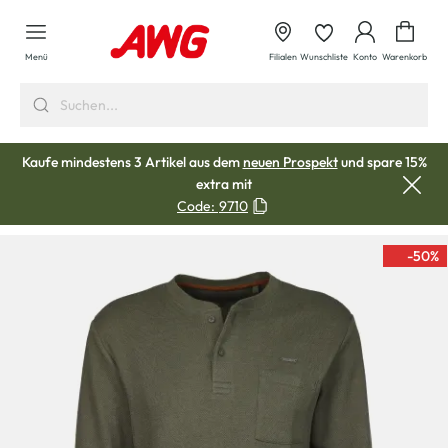
alt springen
Waren
Menü
Filialen
Wunschliste
Konto
Warenkorb
Kaufe mindestens 3 Artikel aus dem
neuen Prospekt
und spare 15%
extra mit
Code:
9710
-50
%