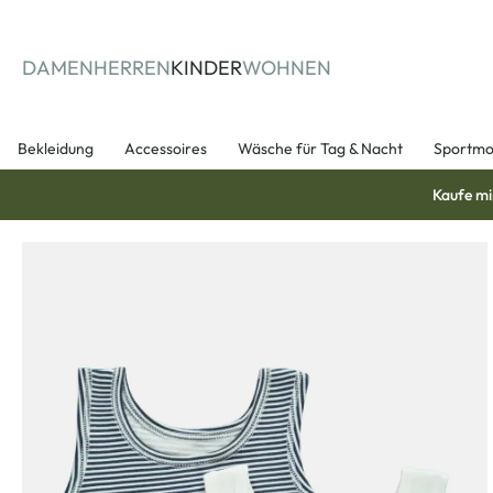
springen
Zur Hauptnavigation springen
DAMEN
HERREN
KINDER
WOHNEN
Bekleidung
Accessoires
Wäsche für Tag & Nacht
Sportm
Kaufe mi