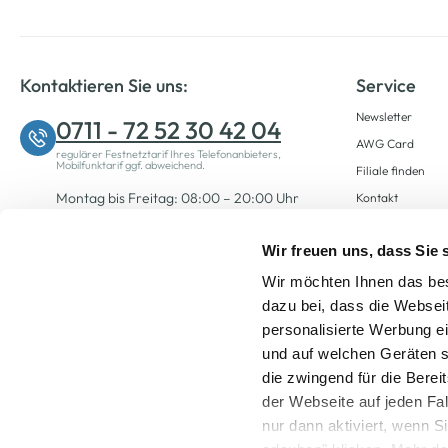
Kontaktieren Sie uns:
Service
Newsletter
0711 - 72 52 30 42 04
AWG Card
regulärer Festnetztarif Ihres Telefonanbieters,
Mobilfunktarif ggf. abweichend.
Filiale finden
Montag bis Freitag: 08:00 – 20:00 Uhr
Kontakt
Samstag: 09:00 – 12:00 Uhr
Wir freuen uns, dass Sie
Wir möchten Ihnen das bes
Zum Kontaktformular
dazu bei, dass die Websei
personalisierte Werbung e
und auf welchen Geräten s
die zwingend für die Berei
der Webseite auf jeden Fa
nur dann aktiviert, wenn 
Alle Preise inkl. ge