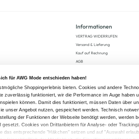
Informationen
VERTRAG WIDERRUFEN
Versand & Lieferung
Kauf auf Rechnung
AGB
Impressum
 sich für AWG Mode entschieden haben!
Zahlungsarten
Datenschutz
tmögliche Shoppingerlebnis bieten. Cookies und andere Techno
te zuverlässig funktioniert, wir die Performance im Auge haben 
AWG CARD Teilnahmebedingungen
inspielen können. Damit dies funktioniert, müssen Daten über un
ie unser Angebot nutzen, gespeichert werden. Technisch notwe
tstellung der Funktionen der Webseite benötigt werden, werden b
ll gesetzt. Cookies von Drittanbietern für Analyse- oder Tracki
Sie das entsprechende "Häkchen" setzen und auf "Auswahl erlaub
setzl. Mehrwertsteuer zzgl.
Versandkosten
und ggf. Nachnahmegebühren, wenn nicht