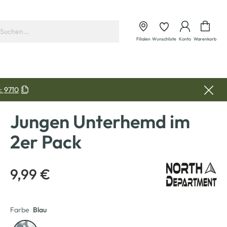
Waren
Filialen
Wunschliste
Konto
Warenkorb
:
9710
Jungen Unterhemd im
2er Pack
9,99 €
Farbe
Blau