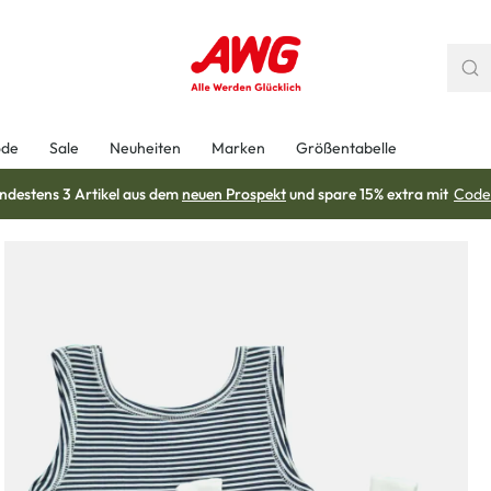
ode
Sale
Neuheiten
Marken
Größentabelle
ndestens 3 Artikel aus dem
neuen Prospekt
und spare 15% extra mit
Code