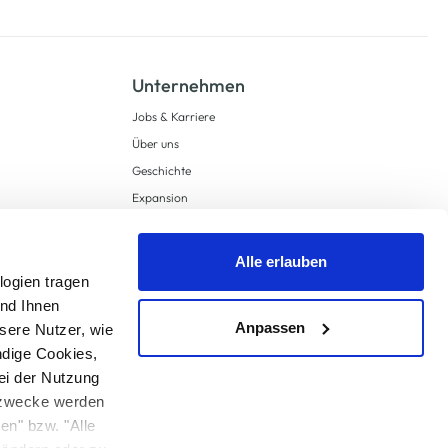
Unternehmen
Jobs & Karriere
Über uns
Geschichte
Expansion
Compliance
Lieferkettensorgfaltspflichten
Alle erlauben
Supply Chain Due Diligence
logien tragen
und Ihnen
Barrierefreiheit
Anpassen
sere Nutzer, wie
ndige Cookies,
ei der Nutzung
ngzwecke werden
en" bzw. "Alle
 anders angegeben.