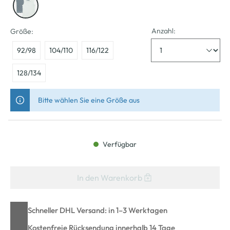
Anzahl:
Größe:
92/98
104/110
116/122
128/134
Bitte wählen Sie eine Größe aus
Verfügbar
In den Warenkorb
Schneller DHL Versand: in 1–3 Werktagen
Kostenfreie Rücksendung innerhalb 14 Tage