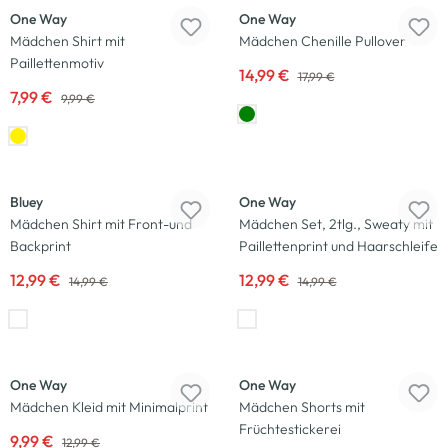
One Way
One Way
Mädchen Shirt mit
Mädchen Chenille Pullover
Paillettenmotiv
14,99 €
17,99 €
7,99 €
9,99 €
-13
%
-13
%
Bluey
One Way
Mädchen Shirt mit Front-und
Mädchen Set, 2tlg., Sweaty mit
Backprint
Paillettenprint und Haarschleife
12,99 €
12,99 €
14,99 €
14,99 €
-23
%
-23
%
One Way
One Way
Mädchen Kleid mit Minimalprint
Mädchen Shorts mit
Früchtestickerei
9,99 €
12,99 €