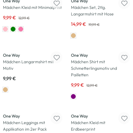
One Way
One Way
Mädchen Kleid mit Minimalprint
Mädchen Set, 2tlg.
Langarmshirt mit Hose
9,99 €
12,99 €
14,99 €
19,99 €
Neu
-23
%
One Way
One Way
Mädchen Langarmshirt mit
Mädchen Shirt mit
Motiv
Schmetterlingsmotiv und
Pailletten
9,99 €
9,99 €
12,99 €
-23
%
-33
%
One Way
One Way
Mädchen Leggings mit
Mädchen Kleid mit
Applikation im 2er Pack
Erdbeerprint