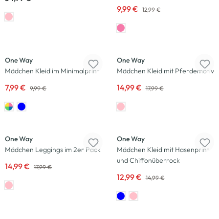
9,99 €
12,99 €
-20
%
-17
%
One Way
One Way
Mädchen Kleid im Minimalprint
Mädchen Kleid mit Pferdemotiv
7,99 €
14,99 €
9,99 €
17,99 €
-17
%
-13
%
One Way
One Way
Mädchen Leggings im 2er Pack
Mädchen Kleid mit Hasenprint
und Chiffonüberrock
14,99 €
17,99 €
12,99 €
14,99 €
-20
%
-17
%