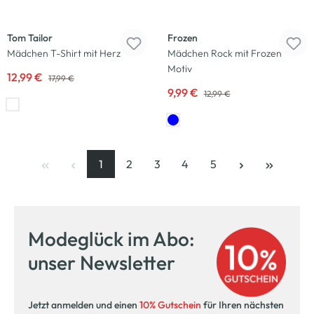
-28
%
-23
%
Tom Tailor
Frozen
Mädchen T-Shirt mit Herz
Mädchen Rock mit Frozen
Motiv
12,99 €
17,99 €
9,99 €
12,99 €
1
2
3
4
5
Seite
, aktuelle Seite
Seite
Seite
Seite
Seite
Modeglück im Abo:
unser Newsletter
Jetzt anmelden und einen
10% Gutschein
für Ihren nächsten