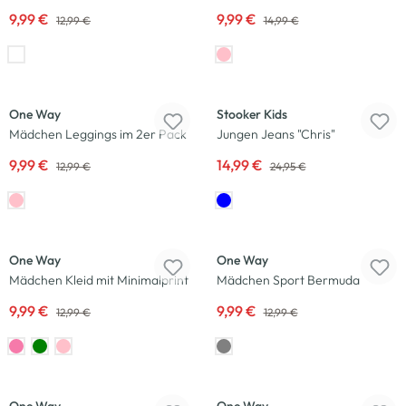
9,99 €
9,99 €
12,99 €
14,99 €
-23
%
-40
%
One Way
Stooker Kids
Mädchen Leggings im 2er Pack
Jungen Jeans "Chris"
9,99 €
14,99 €
12,99 €
24,95 €
-23
%
-23
%
One Way
One Way
Mädchen Kleid mit Minimalprint
Mädchen Sport Bermuda
9,99 €
9,99 €
12,99 €
12,99 €
-25
%
-23
%