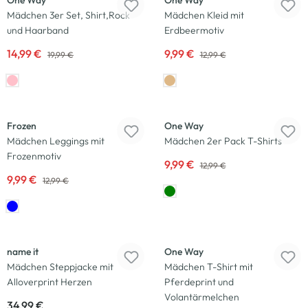
One Way
One Way
Mädchen 3er Set, Shirt,Rock
Mädchen Kleid mit
und Haarband
Erdbeermotiv
14,99 €
9,99 €
19,99 €
12,99 €
-23
%
-23
%
Frozen
One Way
Mädchen Leggings mit
Mädchen 2er Pack T-Shirts
Frozenmotiv
9,99 €
12,99 €
9,99 €
12,99 €
Neu
-23
%
name it
One Way
Mädchen Steppjacke mit
Mädchen T-Shirt mit
Alloverprint Herzen
Pferdeprint und
Volantärmelchen
34,99 €