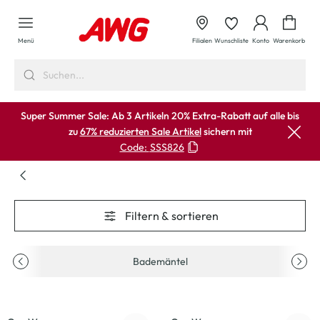
alt springen
Waren
Menü
Filialen
Wunschliste
Konto
Warenkorb
Super Summer Sale: Ab 3 Artikeln 20% Extra-Rabatt auf alle bis
zu
67% reduzierten Sale Artikel
sichern mit
Code:
SSS826
Filtern & sortieren
Bademäntel
-23
%
-25
%