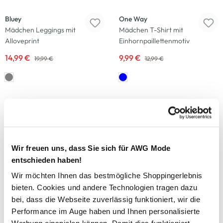
Bluey
One Way
Mädchen Leggings mit
Mädchen T-Shirt mit
Alloveprint
Einhornpaillettenmotiv
14,99 €
9,99 €
19,99 €
12,99 €
-38
%
-23
%
Tom Tailor
One Way
Mädchen T-Shirt mit großem
Mädchen Leggings mit
Rückenprint
Einhornmotiv
Wir freuen uns, dass Sie sich für AWG Mode
9,99 €
9,99 €
15,99 €
12,99 €
entschieden haben!
Wir möchten Ihnen das bestmögliche Shoppingerlebnis
-25
%
-20
%
bieten. Cookies und andere Technologien tragen dazu
bei, dass die Webseite zuverlässig funktioniert, wir die
One Way
One Way
Performance im Auge haben und Ihnen personalisierte
Mädchen Tüllkleid mit Tasche
Mädchen Kleid im Minimalprint