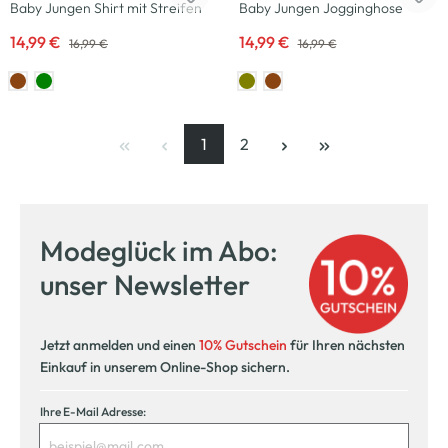
Baby Jungen Shirt mit Streifen
Baby Jungen Jogginghose
14,99 €
14,99 €
16,99 €
16,99 €
1
2
Seite
, aktuelle Seite
Seite
Modeglück im Abo:
unser Newsletter
Jetzt anmelden und einen
10% Gutschein
für Ihren nächsten
Einkauf in unserem Online-Shop sichern.
Ihre E-Mail Adresse: