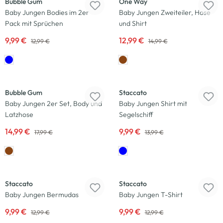
Bubble Gum
One Way
Baby Jungen Bodies im 2er
Baby Jungen Zweiteiler, Hose
Pack mit Sprüchen
und Shirt
9,99 €
12,99 €
12,99 €
14,99 €
-17
%
-29
%
Bubble Gum
Staccato
Baby Jungen 2er Set, Body und
Baby Jungen Shirt mit
Latzhose
Segelschiff
14,99 €
9,99 €
17,99 €
13,99 €
-23
%
-23
%
Staccato
Staccato
Baby Jungen Bermudas
Baby Jungen T-Shirt
9,99 €
9,99 €
12,99 €
12,99 €