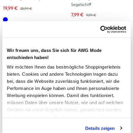
Segelschiff
19,99 €
25,99 €
7,99 €
9,99 €
-29
%
Neu
Bubble Gum
Staccato
Wir freuen uns, dass Sie sich für AWG Mode
Baby Jungen Shirt mit Dino
Baby Jungen Sweatshirt mit
entschieden haben!
Appliaktion
Frontprint
Wir möchten Ihnen das bestmögliche Shoppingerlebnis
4,99 €
13,99 €
6,99 €
bieten. Cookies und andere Technologien tragen dazu
bei, dass die Webseite zuverlässig funktioniert, wir die
Performance im Auge haben und Ihnen personalisierte
-13
%
Neu
Werbung einspielen können. Damit dies funktioniert,
Bubble Gum
Staccato
müssen Daten über unsere Nutzer, wie und auf welchen
Baby Jungen Set, 2tlg., best.
Baby Mädchen Tunika mit
Geräten sie unser Angebot nutzen, gespeichert werden.
aus Longsleeve und Hose
Applikation
Technisch notwendige Cookies, die zwingend für die
12,99 €
18,99 €
Bereitstellung der Funktionen der Webseite benötigt
14,99 €
Details zeigen
werden, werden bei der Nutzung der Webseite auf jeden