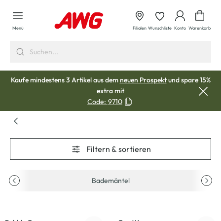
alt springen
Waren
Menü
Filialen
Wunschliste
Konto
Warenkorb
Kaufe mindestens 3 Artikel aus dem
neuen Prospekt
und spare 15%
extra mit
Code:
9710
Filtern & sortieren
Bademäntel
-23
%
-13
%