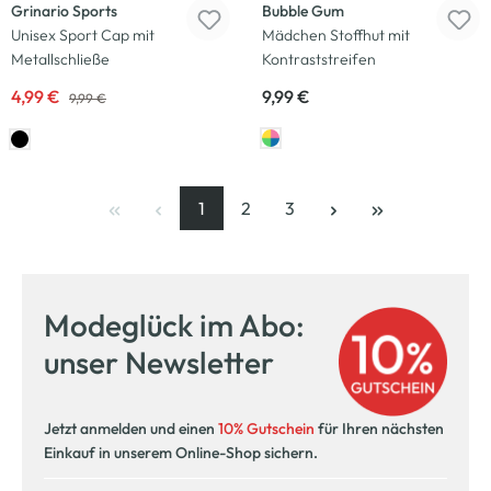
Grinario Sports
Bubble Gum
Unisex Sport Cap mit
Mädchen Stoffhut mit
Metallschließe
Kontraststreifen
4,99 €
9,99 €
9,99 €
1
2
3
Seite
, aktuelle Seite
Seite
Seite
Modeglück im Abo:
unser Newsletter
Jetzt anmelden und einen
10% Gutschein
für Ihren nächsten
Einkauf in unserem Online-Shop sichern.