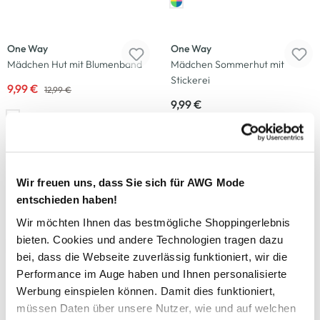
-23
%
One Way
One Way
Mädchen Hut mit Blumenband
Mädchen Sommerhut mit
Stickerei
9,99 €
12,99 €
9,99 €
One Way
Camano
Wir freuen uns, dass Sie sich für AWG Mode
Mädchen Cap mit Sternmotiv
Unisex Socken im 3er Pack
entschieden haben!
7,99 €
7,99 €
Wir möchten Ihnen das bestmögliche Shoppingerlebnis
bieten. Cookies und andere Technologien tragen dazu
bei, dass die Webseite zuverlässig funktioniert, wir die
Performance im Auge haben und Ihnen personalisierte
Werbung einspielen können. Damit dies funktioniert,
Camano
Grinario Sports
müssen Daten über unsere Nutzer, wie und auf welchen
Unisex Socken im 3er Pack
Kinder Loop Schlauchschal aus