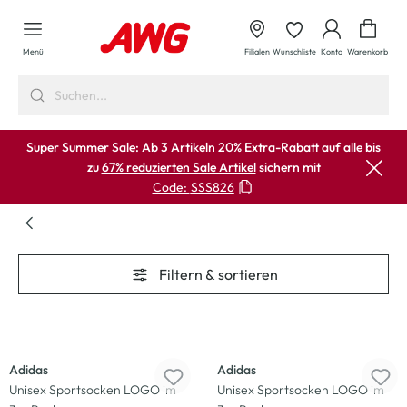
alt springen
Waren
Menü
Filialen
Wunschliste
Konto
Warenkorb
Super Summer Sale: Ab 3 Artikeln 20% Extra-Rabatt auf alle bis
zu
67% reduzierten Sale Artikel
sichern mit
Code:
SSS826
Filtern & sortieren
-33
%
-33
%
Adidas
Adidas
Unisex Sportsocken LOGO im
Unisex Sportsocken LOGO im