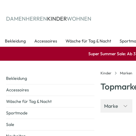
springen
Zur Hauptnavigation springen
DAMEN
HERREN
KINDER
WOHNEN
Bekleidung
Accessoires
Wäsche für Tag & Nacht
Sportm
Super Summer Sale: Ab 3 A
Kinder
Marken
Bekleidung
Topmark
Accessoires
Wäsche für Tag & Nacht
Marke
Sportmode
Sale
-13
%