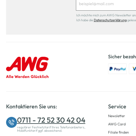
Ich möchte mich zum AWG Newsletter anmel
Ich habe die
Datenschutzerklärung
geles
Sicher bezah
Kontaktieren Sie uns:
Service
Newsletter
0711 - 72 52 30 42 04
AWG Card
regulärer Festnetztarif Ihres Telefonanbieters,
Mobilfunktarif ggf. abweichend.
Filiale finden