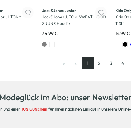
or
Jack&Jones Junior
Kids Onl
nior JJITONY
Jack&Jones JJTOM SWEAT HOOD
Kids On
SN JNR Hoodie
T Shirt
34,99 €
14,99 €
1
2
3
4
Seite
, aktuelle Seite
Seite
Seite
Seit
Modeglück im Abo: unser Newslette
en und einen
10% Gutschein
für Ihren nächsten Einkauf in unserem Online