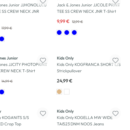
Jones Junior JJHONOLULU
Jack & Jones Junior JJCOLE PRINT
E SS CREW NECK JNR
TEE SS CREW NECK JNR T-Shirt
9,99 €
12,99 €
17,99 €
Neu
nes Junior
Kids Only
Jones JJCITY PHOTOPRINT
Kids Only KOGFRANCA SHORT L/S
CREW NECK T-Shirt
Strickpullover
24,99 €
14,99 €
Neu
y
Kids Only
ly KOGANITS S/S
Kids Only KOGELLA MW WIDE
D Crop Top
TAI523 DNM NOOS Jeans