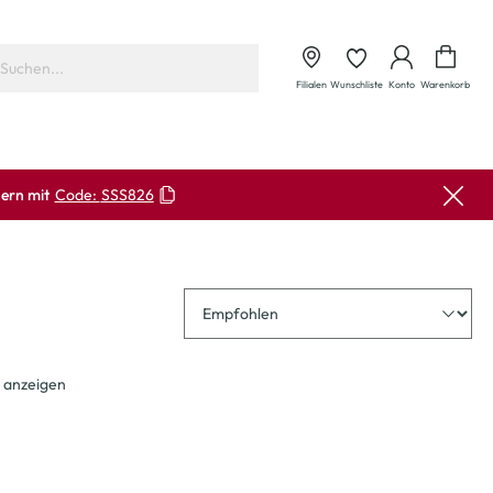
Waren
Filialen
Wunschliste
Konto
Warenkorb
ern mit
Code:
SSS826
Sortierung
 anzeigen
-20
%