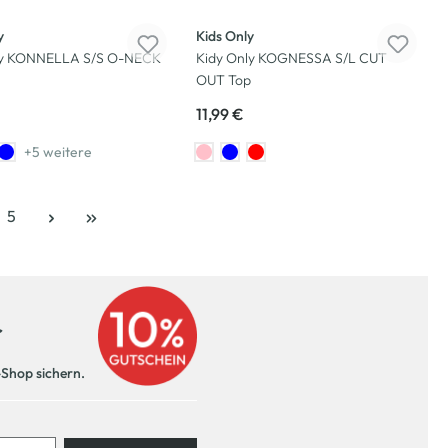
y
Kids Only
ly KONNELLA S/S O-NECK
Kidy Only KOGNESSA S/L CUT
OUT Top
11,99 €
+5 weitere
5
e
Seite
r
-Shop sichern.