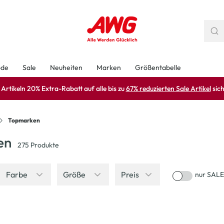
ode
Sale
Neuheiten
Marken
Größentabelle
rtikeln 20% Extra-Rabatt auf alle bis zu
67% reduzierten Sale Artikel
sich
Topmarken
en
275
Produkte
Farbe
Größe
Preis
nur SALE
-20
%
-23
%