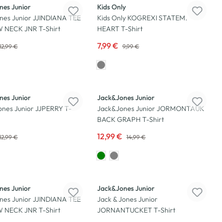
nes Junior
Kids Only
nes Junior JJINDIANA TEE
Kids Only KOGREXI STATEM.
 NECK JNR T-Shirt
HEART T-Shirt
7,99 €
12,99 €
9,99 €
-13
%
nes Junior
Jack&Jones Junior
ones Junior JJPERRY T-
Jack&Jones Junior JORMONTAUK
BACK GRAPH T-Shirt
12,99 €
12,99 €
14,99 €
-17
%
nes Junior
Jack&Jones Junior
nes Junior JJINDIANA TEE
Jack & Jones Junior
 NECK JNR T-Shirt
JORNANTUCKET T-Shirt