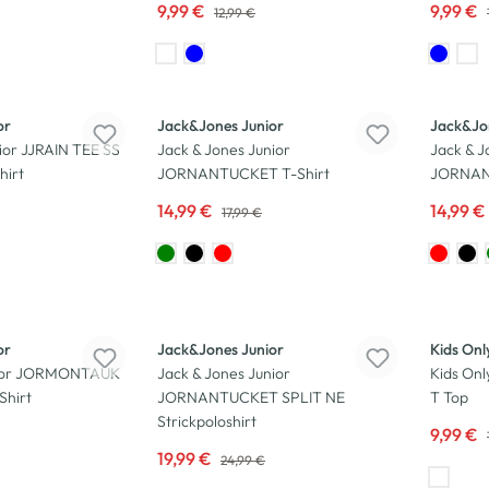
9,99 €
9,99 €
12,99 €
-17
%
-17
%
or
Jack&Jones Junior
Jack&Jo
ior JJRAIN TEE SS
Jack & Jones Junior
Jack & J
irt
JORNANTUCKET T-Shirt
JORNAN
14,99 €
14,99 €
17,99 €
-20
%
-23
%
or
Jack&Jones Junior
Kids Onl
nior JORMONTAUK
Jack & Jones Junior
Kids On
hirt
JORNANTUCKET SPLIT NE
T Top
Strickpoloshirt
9,99 €
19,99 €
24,99 €