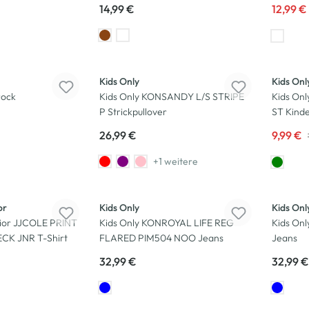
14,99 €
12,99 €
Neu
-38
%
Kids Only
Kids Onl
rock
Kids Only KONSANDY L/S STRIPE
Kids On
P Strickpullover
ST Kind
26,99 €
9,99 €
+1 weitere
or
Kids Only
Kids Onl
nior JJCOLE PRINT
Kids Only KONROYAL LIFE REG
Kids On
CK JNR T-Shirt
FLARED PIM504 NOO Jeans
Jeans
32,99 €
32,99 €
Neu