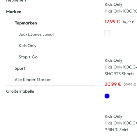
Neuheiten
Kids Only
Kids Only KOGRO
Marken
12,99 €
14,99 €
Topmarken
Jack&Jones Junior
Kids Only
-30
%
Stop + Go
Kids Only
Kids Only KOG
Sport
SHORTS Shorts
Alle Kinder Marken
20,99 €
29,99 €
Größentabelle
-30
%
Kids Only
Kids Only KOGC
PRIN T-Shirt