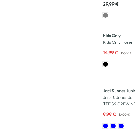
29,99 €
-25
%
Kids Only
Kids Only Hosen
14,99 €
19,99 €
-23
%
Jack&Jones Juni
Jack & Jones Ju
TEE SS CREW NE
9,99 €
12,99 €
-17
%