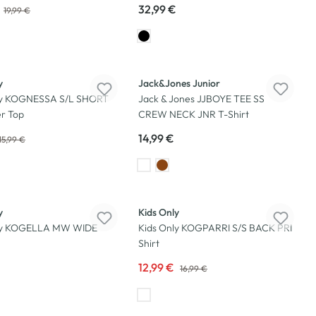
32,99 €
19,99 €
Neu
y
Jack&Jones Junior
ly KOGNESSA S/L SHORT
Jack & Jones JJBOYE TEE SS
er Top
CREW NECK JNR T-Shirt
14,99 €
15,99 €
-24
%
y
Kids Only
ly KOGELLA MW WIDE
Kids Only KOGPARRI S/S BACK PRI
Shirt
12,99 €
16,99 €