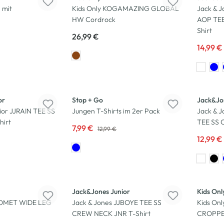
 mit
Kids Only KOGAMAZING GLOBAL
Jack & 
HW Cordrock
AOP TE
Shirt
26,99 €
14,99 €
-38
%
-13
%
or
Stop + Go
Jack&Jo
ior JJRAIN TEE SS
Jungen T-Shirts im 2er Pack
Jack & 
irt
TEE SS 
7,99 €
12,99 €
12,99 €
Neu
-35
%
Jack&Jones Junior
Kids Onl
COMET WIDE LEG
Jack & Jones JJBOYE TEE SS
Kids On
CREW NECK JNR T-Shirt
CROPPE