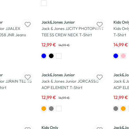
-13
%
-12
%
or
Jack&Jones Junior
Kids Onl
ior JJIALEX
Jack & Jones JJCITY PHOTOPRINT
Kids On
058 JNR Jeans
TEE SS CREW NECK T-Shirt
T-Shirt
12,99 €
14,99 €
14,99 €
-13
%
-13
%
or
Jack&Jones Junior
Jack&Jo
ior JJRAIN TEE SS
Jack & Jones Junior JORCASSIS
Jack & 
irt
AOP ELEMENT T-Shirt
AOP ELE
12,99 €
12,99 €
14,99 €
Neu
-17
%
Kids Only
Jack&Jo