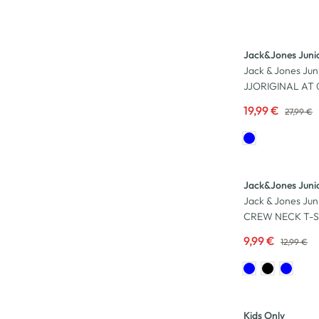
-29
%
Jack&Jones Juni
Jack & Jones Jun
JJORIGINAL AT 
19,99 €
27,99 €
-23
%
Jack&Jones Juni
Jack & Jones Jun
CREW NECK T-Sh
9,99 €
12,99 €
Neu
Kids Only