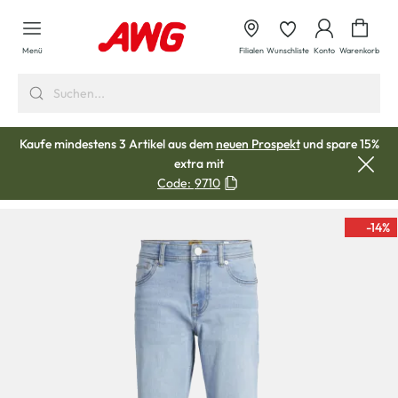
alt springen
Waren
Menü
Filialen
Wunschliste
Konto
Warenkorb
Kaufe mindestens 3 Artikel aus dem
neuen Prospekt
und spare 15%
extra mit
Code:
9710
-14
%