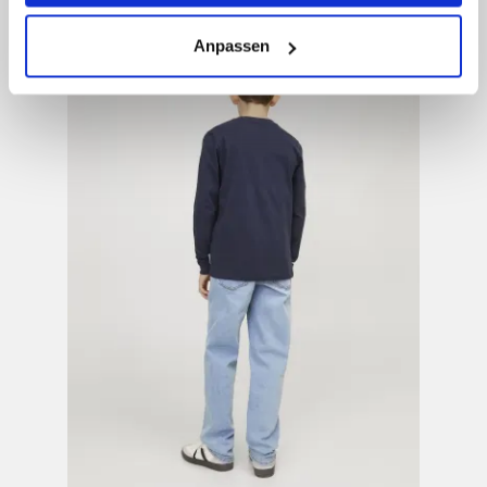
erlauben" bzw. "Alle erlauben" klicken. Mehr dazu
(einschließlich der Möglichkeit, die Einwilligungserklärung
Anpassen
zu ändern oder zu widerrufen) erfahren Sie in unserem
Cookie-Hinweis
bzw. der
Datenschutzerklärung
.