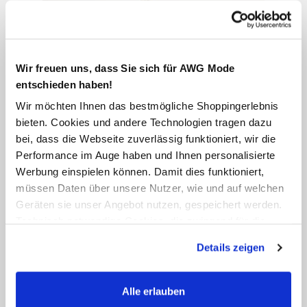
Wir freuen uns, dass Sie sich für AWG Mode
entschieden haben!
Wir möchten Ihnen das bestmögliche Shoppingerlebnis
bieten. Cookies und andere Technologien tragen dazu
bei, dass die Webseite zuverlässig funktioniert, wir die
Performance im Auge haben und Ihnen personalisierte
Werbung einspielen können. Damit dies funktioniert,
müssen Daten über unsere Nutzer, wie und auf welchen
Geräten sie unser Angebot nutzen, gespeichert werden.
Technisch notwendige Cookies, die zwingend für die
Bereitstellung der Funktionen der Webseite benötigt
Details zeigen
werden, werden bei der Nutzung der Webseite auf jeden
Fall gesetzt. Cookies von Drittanbietern für Analyse- oder
Trackingzwecke werden nur dann aktiviert, wenn Sie das
Alle erlauben
entsprechende "Häkchen" setzen und auf "Auswahl