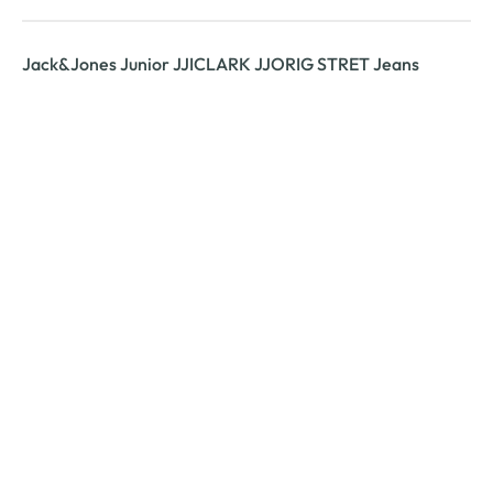
Jack&Jones Junior JJICLARK JJORIG STRET Jeans
lässige Kinder Jeans von Jack&Jones Junior
im klassischen 5 Pocket Style
mit Reißverschluss und Knopf zu schließen
Passform: Regular Fit
Herstellerartikelnummer: 12249108
AWG Artikelnummer
896492-0188779
Material
Außenmaterial:
2% Elasthan
, 22% Polyester
, 76% Baumwolle