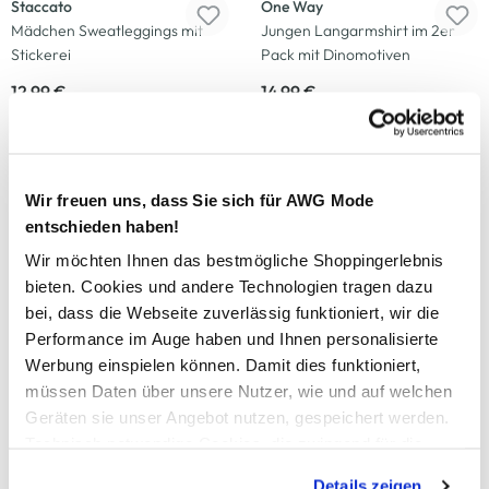
Staccato
One Way
Mädchen Sweatleggings mit
Jungen Langarmshirt im 2er
Stickerei
Pack mit Dinomotiven
12,99 €
14,99 €
Neu
Neu
Wir freuen uns, dass Sie sich für AWG Mode
Staccato
Staccato
entschieden haben!
Baby Jungen Shirt mit Streifen
Baby Mädchen Tunika mit Print
Wir möchten Ihnen das bestmögliche Shoppingerlebnis
15,99 €
17,99 €
bieten. Cookies und andere Technologien tragen dazu
bei, dass die Webseite zuverlässig funktioniert, wir die
Neu
Neu
Performance im Auge haben und Ihnen personalisierte
Werbung einspielen können. Damit dies funktioniert,
Staccato
Staccato
müssen Daten über unsere Nutzer, wie und auf welchen
Baby Mädchen Leggings
Baby Jungen Sweatshirt mit
Geräten sie unser Angebot nutzen, gespeichert werden.
Frontprint
12,99 €
Technisch notwendige Cookies, die zwingend für die
13,99 €
Bereitstellung der Funktionen der Webseite benötigt
Details zeigen