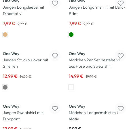
One Way
One Way
Jungen Longsleeve mit
Jungen Langarmshirt mit Dino-
Dinomotiv
Print
7,99 €
7,99 €
9,99 €
9,99 €
-13
%
-25
%
Neu
Neu
One Way
One Way
Jungen Strickpullover mit
Mädchen 2er Set bestehend
Streifen
aus Hose und Sweatshirt
12,99 €
14,99 €
14,99 €
19,99 €
-13
%
Neu
Neu
One Way
One Way
Jungen Sweatshirt mit
Mädchen Langarmshirt mit
Dinoprint
Motiv
12,99 €
9,99 €