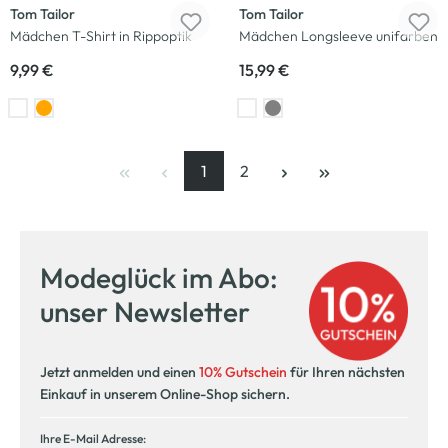
Tom Tailor
Tom Tailor
Mädchen T-Shirt in Rippoptik
Mädchen Longsleeve unifarben
9,99 €
15,99 €
1
2
Seite
, aktuelle Seite
Seite
Modeglück im Abo:
unser Newsletter
Jetzt anmelden und einen
10% Gutschein
für Ihren nächsten
Einkauf in unserem Online-Shop sichern.
Ihre E-Mail Adresse: