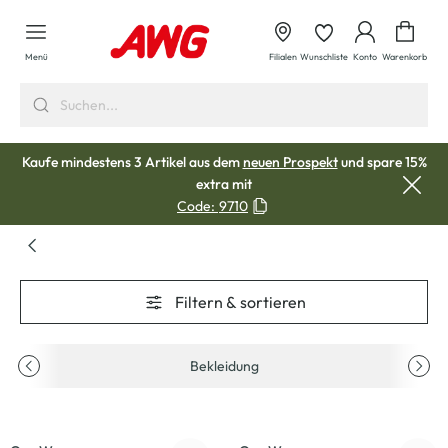
alt springen
Waren
Menü
Filialen
Wunschliste
Konto
Warenkorb
Kaufe mindestens 3 Artikel aus dem
neuen Prospekt
und spare 15%
extra mit
Code:
9710
Filtern & sortieren
Bekleidung
-20
%
-20
%
Neu
Neu