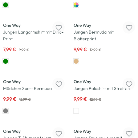
-20
%
Neu
-23
%
One Way
One Way
Jungen Langarmshirt mit Dino-
Jungen Bermuda mit
Print
Blätterprint
7,99 €
9,99 €
9,99 €
12,99 €
-23
%
-23
%
One Way
One Way
Mädchen Sport Bermuda
Jungen Poloshirt mit Streifen
9,99 €
9,99 €
12,99 €
12,99 €
-13
%
-20
%
Neu
One Way
One Way