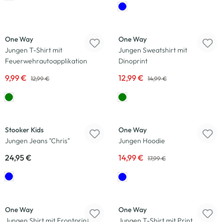
-13
%
-23
%
Neu
One Way
One Way
Jungen T-Shirt mit
Jungen Sweatshirt mit
Feuerwehrautoapplikation
Dinoprint
9,99 €
12,99 €
12,99 €
14,99 €
-17
%
Stooker Kids
One Way
Jungen Jeans "Chris"
Jungen Hoodie
24,95 €
14,99 €
17,99 €
-23
%
-20
%
One Way
One Way
Jungen Shirt mit Frontprint
Jungen T-Shirt mit Print