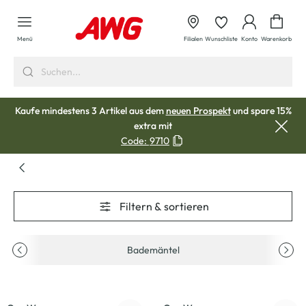
alt springen
Waren
Menü
Filialen
Wunschliste
Konto
Warenkorb
Kaufe mindestens 3 Artikel aus dem
neuen Prospekt
und spare 15%
extra mit
Code:
9710
Filtern & sortieren
Bademäntel
-20
%
-26
%
Neu