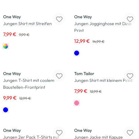
-20
%
-13
%
One Way
One Way
Jungen Shirt mit Streifen
Jungen Jogginghose mit Dino
Print
7,99 €
9,99 €
12,99 €
14,99 €
-23
%
-38
%
One Way
Tom Tailor
Jungen T-Shirt mit coolem
Jungen Shirt mit kleinem Print
Baustellen-Frontprint
7,99 €
12,99 €
9,99 €
12,99 €
-13
%
-17
%
One Way
One Way
Jungen 2er Pack T-Shirts mit
Jungen Jacke mit Kapuze