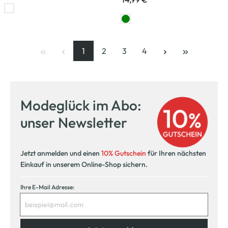
1
2
3
4
Seite
, aktuelle Seite
Seite
Seite
Seite
Modeglück im Abo:
unser Newsletter
Jetzt anmelden und einen
10% Gutschein
für Ihren nächsten
Einkauf in unserem Online-Shop sichern.
Ihre E-Mail Adresse: