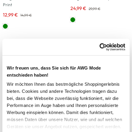
Print
24,99 €
29,99 €
12,99 €
14,99 €
-38
%
-20
%
Tom Tailor
One Way
Jungen Shirt mit Print
Jungen T-Shirt mit Fußballmotiv
9,99 €
7,99 €
15,99 €
9,99 €
Wir freuen uns, dass Sie sich für AWG Mode
entschieden haben!
-17
%
-54
%
Wir möchten Ihnen das bestmögliche Shoppingerlebnis
bieten. Cookies und andere Technologien tragen dazu
One Way
Stooker Kids
bei, dass die Webseite zuverlässig funktioniert, wir die
Jungen Hoodie Colourblock
Jungen Jeans
Performance im Auge haben und Ihnen personalisierte
14,99 €
12,99 €
17,99 €
27,95 €
Werbung einspielen können. Damit dies funktioniert,
müssen Daten über unsere Nutzer, wie und auf welchen
Geräten sie unser Angebot nutzen, gespeichert werden.
-20
%
-20
%