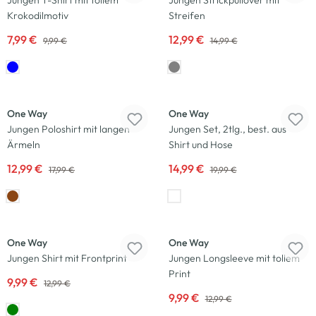
Jungen T-Shirt mit tollem
Jungen Strickpullover mit
Krokodilmotiv
Streifen
7,99 €
12,99 €
9,99 €
14,99 €
-28
%
-25
%
One Way
One Way
Jungen Poloshirt mit langen
Jungen Set, 2tlg., best. aus
Ärmeln
Shirt und Hose
12,99 €
14,99 €
17,99 €
19,99 €
-23
%
-23
%
One Way
One Way
Jungen Shirt mit Frontprint
Jungen Longsleeve mit tollem
Print
9,99 €
12,99 €
9,99 €
12,99 €