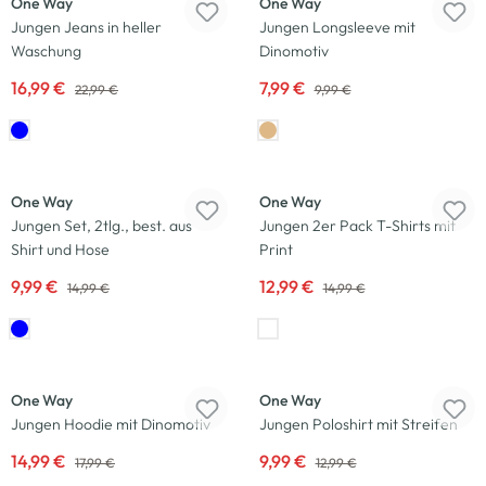
One Way
One Way
Jungen Jeans in heller
Jungen Longsleeve mit
Waschung
Dinomotiv
16,99 €
7,99 €
22,99 €
9,99 €
-33
%
-13
%
One Way
One Way
Jungen Set, 2tlg., best. aus
Jungen 2er Pack T-Shirts mit
Shirt und Hose
Print
9,99 €
12,99 €
14,99 €
14,99 €
-17
%
Neu
-23
%
One Way
One Way
Jungen Hoodie mit Dinomotiv
Jungen Poloshirt mit Streifen
14,99 €
9,99 €
17,99 €
12,99 €