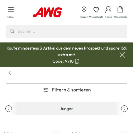
alt springen
Waren
Menü
Filialen
Wunschliste
Konto
Warenkorb
Kaufe mindestens 3 Artikel aus dem
neuen Prospekt
und spare 15%
extra mit
Code:
9710
Filtern & sortieren
Jungen
-33
%
-33
%