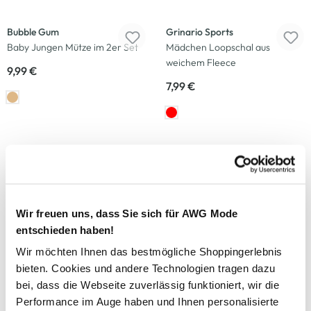
Bubble Gum
Grinario Sports
Baby Jungen Mütze im 2er Set
Mädchen Loopschal aus
weichem Fleece
9,99 €
7,99 €
Grinario Sports
One Way
Kinder Sport Cap mit
Mädchen Mütze mit Applikation
Lochmuster
9,99 €
7,99 €
Wir freuen uns, dass Sie sich für AWG Mode
entschieden haben!
Wir möchten Ihnen das bestmögliche Shoppingerlebnis
bieten. Cookies und andere Technologien tragen dazu
Adidas
Bubble Gum
bei, dass die Webseite zuverlässig funktioniert, wir die
Unisex Sneakersocken
Mädchen Loopschal wendbar
Performance im Auge haben und Ihnen personalisierte