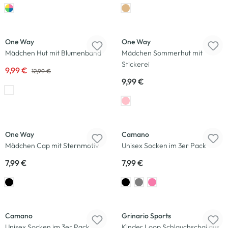
-23
%
One Way
One Way
Mädchen Hut mit Blumenband
Mädchen Sommerhut mit
Stickerei
9,99 €
12,99 €
9,99 €
One Way
Camano
Mädchen Cap mit Sternmotiv
Unisex Socken im 3er Pack
7,99 €
7,99 €
Camano
Grinario Sports
Unisex Socken im 3er Pack
Kinder Loop Schlauchschal aus