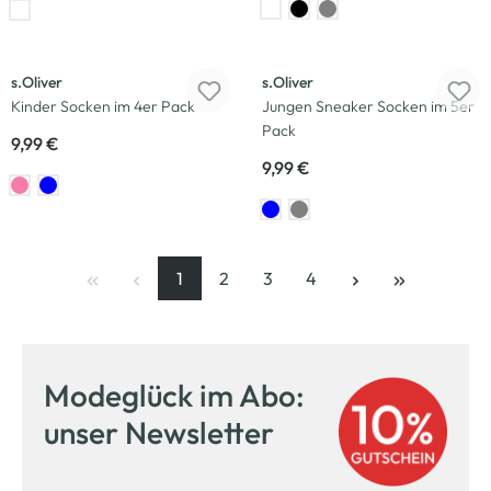
s.Oliver
s.Oliver
Kinder Socken im 4er Pack
Jungen Sneaker Socken im 5er
Pack
9,99 €
9,99 €
1
2
3
4
Seite
, aktuelle Seite
Seite
Seite
Seite
Modeglück im Abo:
unser Newsletter