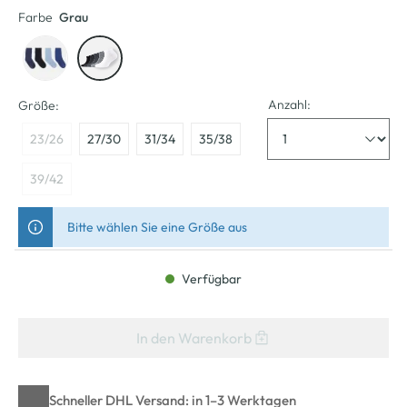
Farbe
Grau
Anzahl:
Größe:
23/26
27/30
31/34
35/38
39/42
Bitte wählen Sie eine Größe aus
Verfügbar
In den Warenkorb
Schneller DHL Versand: in 1–3 Werktagen