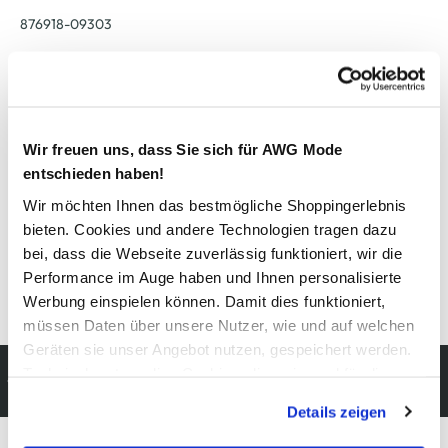
876918-09303
Material
Außenmaterial:
3% Elasthan
, 17% Polyamid
, 80% Baumwolle
Wir freuen uns, dass Sie sich für AWG Mode
entschieden haben!
Pflegehinweise
Wir möchten Ihnen das bestmögliche Shoppingerlebnis
bieten. Cookies und andere Technologien tragen dazu
bei, dass die Webseite zuverlässig funktioniert, wir die
Performance im Auge haben und Ihnen personalisierte
Details zur Produktsicherheit anzeigen
Werbung einspielen können. Damit dies funktioniert,
müssen Daten über unsere Nutzer, wie und auf welchen
Geräten sie unser Angebot nutzen, gespeichert werden.
Kostenfreie Rücksendung
Technisch notwendige Cookies, die zwingend für die
innerhalb 14 Tage
Bereitstellung der Funktionen der Webseite benötigt
Details zeigen
werden, werden bei der Nutzung der Webseite auf jeden
Fall gesetzt. Cookies von Drittanbietern für Analyse- oder