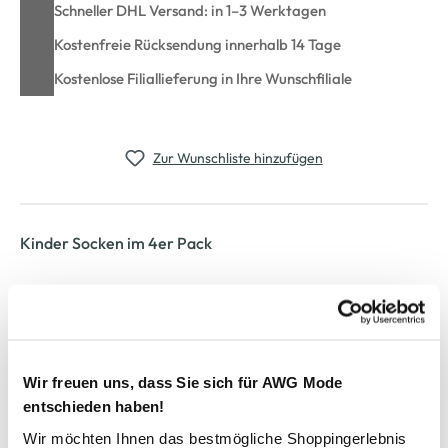
Schneller DHL Versand: in 1–3 Werktagen
Kostenfreie Rücksendung innerhalb 14 Tage
Kostenlose Filiallieferung in Ihre Wunschfiliale
Zur Wunschliste hinzufügen
Kinder Socken im 4er Pack
bequeme Socken von s.Oliver
im praktischen 4er Pack
unifarben gehalten
mit eingesticktem Schriftzug am Zehenbereich
Wir freuen uns, dass Sie sich für AWG Mode
perfekt für Schule und Freizeit
entschieden haben!
Wir möchten Ihnen das bestmögliche Shoppingerlebnis