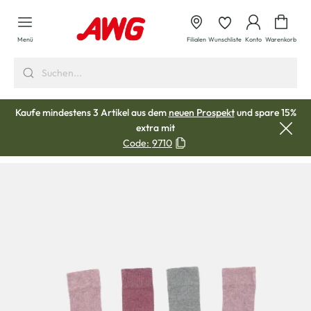
alt springen
Waren
Menü
Filialen
Wunschliste
Konto
Warenkorb
Kaufe mindestens 3 Artikel aus dem
neuen Prospekt
und spare 15%
extra mit
Code:
9710