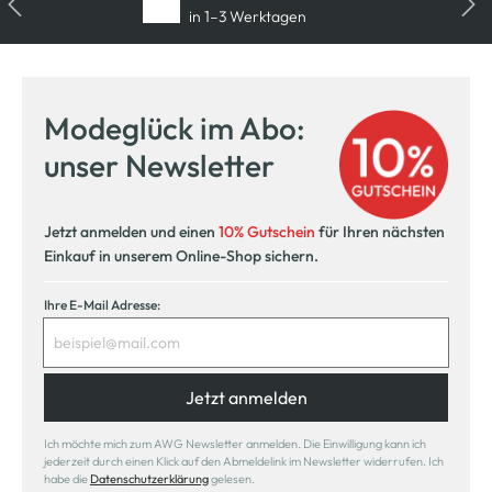
in 1–3 Werktagen
Kostenfreie Rücksendung
innerhalb 14 Tage
Modeglück im Abo:
Kostenlose Filiallieferung
unser Newsletter
in Ihre Wunschfiliale
Jetzt anmelden und einen
10% Gutschein
für Ihren nächsten
Einkauf in unserem Online-Shop sichern.
Ihre E-Mail Adresse:
Jetzt anmelden
Ich möchte mich zum AWG Newsletter anmelden. Die Einwilligung kann ich
jederzeit durch einen Klick auf den Abmeldelink im Newsletter widerrufen. Ich
habe die
Datenschutzerklärung
gelesen.