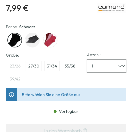
7,99 €
Farbe
Schwarz
Anzahl:
Größe:
23/26
27/30
31/34
35/38
39/42
Bitte wählen Sie eine Größe aus
Verfügbar
In den Warenkorb