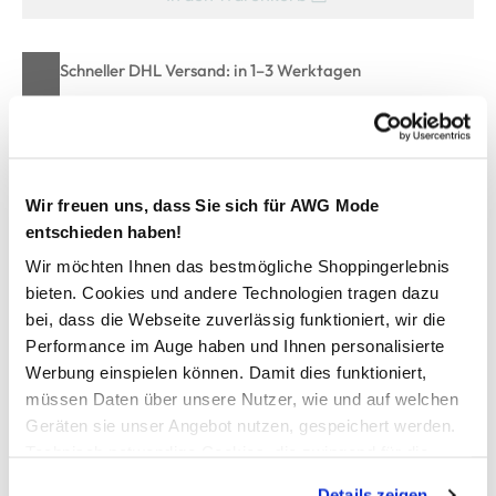
Schneller DHL Versand: in 1–3 Werktagen
Kostenfreie Rücksendung innerhalb 14 Tage
Kostenlose Filiallieferung in Ihre Wunschfiliale
Wir freuen uns, dass Sie sich für AWG Mode
entschieden haben!
Zur Wunschliste hinzufügen
Wir möchten Ihnen das bestmögliche Shoppingerlebnis
bieten. Cookies und andere Technologien tragen dazu
bei, dass die Webseite zuverlässig funktioniert, wir die
Unisex Socken im 3er Pack
Performance im Auge haben und Ihnen personalisierte
Werbung einspielen können. Damit dies funktioniert,
bequeme Kurzsocken von Camano
müssen Daten über unsere Nutzer, wie und auf welchen
Bündchen ohne Gummidruck
Geräten sie unser Angebot nutzen, gespeichert werden.
an der Sohle mit Camano-Schriftzug
Technisch notwendige Cookies, die zwingend für die
tolle Passform
Bereitstellung der Funktionen der Webseite benötigt
perfekt für den täglichen Gebrauch
Details zeigen