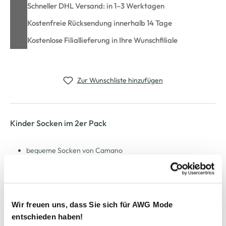
Schneller DHL Versand: in 1–3 Werktagen
Kostenfreie Rücksendung innerhalb 14 Tage
Kostenlose Filiallieferung in Ihre Wunschfiliale
Zur Wunschliste hinzufügen
Kinder Socken im 2er Pack
bequeme Socken von Camano
im praktischen 2er Pack
extra softer Fersen- und Zehenbereich
Gummibündchen ohne Gummidruck
angenehemes Material
Wir freuen uns, dass Sie sich für AWG Mode
formbeständig und vielseitig kombinierbar
entschieden haben!