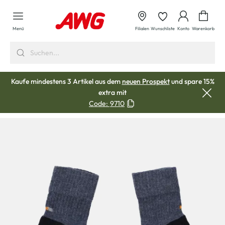
alt springen
Waren
Menü
Filialen
Wunschliste
Konto
Warenkorb
Kaufe mindestens 3 Artikel aus dem
neuen Prospekt
und spare 15%
extra mit
Code:
9710