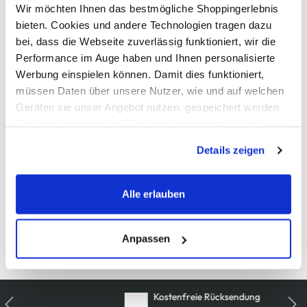
Wir möchten Ihnen das bestmögliche Shoppingerlebnis
AWG Artikelnummer
bieten. Cookies und andere Technologien tragen dazu
bei, dass die Webseite zuverlässig funktioniert, wir die
861326-04
Performance im Auge haben und Ihnen personalisierte
Werbung einspielen können. Damit dies funktioniert,
Material
müssen Daten über unsere Nutzer, wie und auf welchen
Außenmaterial:
1% Elasthan
, 15% Polyamid
, 37% Baumwolle
, 47%
Geräten sie unser Angebot nutzen, gespeichert werden.
Polyester
Technisch notwendige Cookies, die zwingend für die
Bereitstellung der Funktionen der Webseite benötigt
Details zeigen
werden, werden bei der Nutzung der Webseite auf jeden
Pflegehinweise
Fall gesetzt. Cookies von Drittanbietern für Analyse- oder
Trackingzwecke werden nur dann aktiviert, wenn Sie das
Alle erlauben
entsprechende "Häkchen" setzen und auf "Auswahl
erlauben" bzw. "Alle erlauben" klicken. Mehr dazu
(einschließlich der Möglichkeit, die Einwilligungserklärung
Anpassen
Details zur Produktsicherheit anzeigen
zu ändern oder zu widerrufen) erfahren Sie in unserem
Cookie-Hinweis
bzw. der
Datenschutzerklärung
.
Kostenfreie Rücksendung