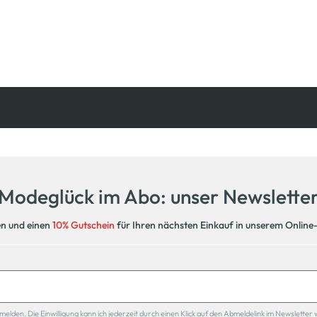
Kostenfreie Rücksendung
innerhalb 14 Tage
Modeglück im Abo: unser Newslette
en und einen
10% Gutschein
für Ihren nächsten Einkauf in unserem Online
den. Die Einwilligung kann ich jederzeit durch einen Klick auf den Abmeldelink im Newsletter 