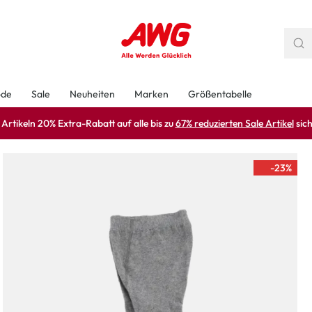
ode
Sale
Neuheiten
Marken
Größentabelle
rtikeln 20% Extra-Rabatt auf alle bis zu
67% reduzierten Sale Artikel
sich
-23
%