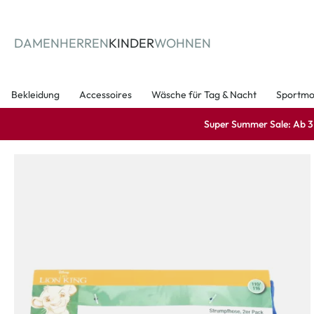
springen
Zur Hauptnavigation springen
DAMEN
HERREN
KINDER
WOHNEN
Bekleidung
Accessoires
Wäsche für Tag & Nacht
Sportm
Super Summer Sale: Ab 3 A