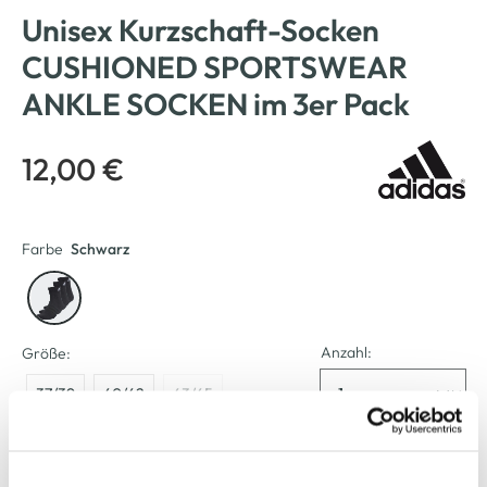
Unisex Kurzschaft-Socken
CUSHIONED SPORTSWEAR
ANKLE SOCKEN im 3er Pack
12,00 €
Farbe
Schwarz
Anzahl:
Größe:
37/39
40/42
43/45
Bitte wählen Sie eine Größe aus