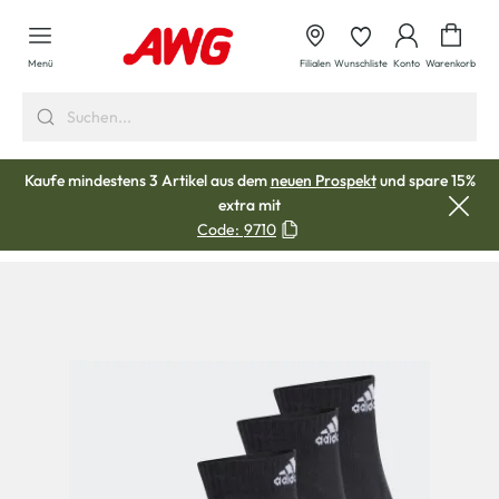
alt springen
Waren
Menü
Filialen
Wunschliste
Konto
Warenkorb
Kaufe mindestens 3 Artikel aus dem
neuen Prospekt
und spare 15%
extra mit
Code:
9710