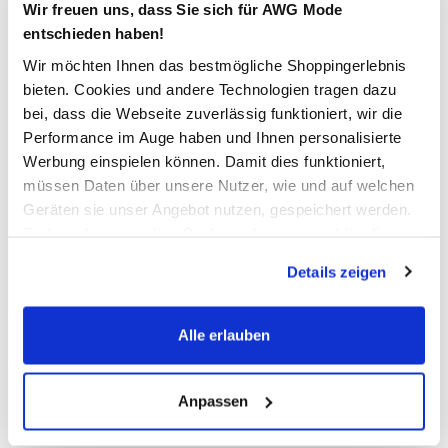
Wir freuen uns, dass Sie sich für AWG Mode
Verfügbar
entschieden haben!
Wir möchten Ihnen das bestmögliche Shoppingerlebnis
In den Warenkorb
bieten. Cookies und andere Technologien tragen dazu
bei, dass die Webseite zuverlässig funktioniert, wir die
Performance im Auge haben und Ihnen personalisierte
Schneller DHL Versand: in 1–3 Werktagen
Werbung einspielen können. Damit dies funktioniert,
müssen Daten über unsere Nutzer, wie und auf welchen
Kostenfreie Rücksendung innerhalb 14 Tage
Geräten sie unser Angebot nutzen, gespeichert werden.
Kostenlose Filiallieferung in Ihre Wunschfiliale
Technisch notwendige Cookies, die zwingend für die
Bereitstellung der Funktionen der Webseite benötigt
Details zeigen
werden, werden bei der Nutzung der Webseite auf jeden
Zur Wunschliste hinzufügen
Fall gesetzt. Cookies von Drittanbietern für Analyse- oder
Trackingzwecke werden nur dann aktiviert, wenn Sie das
Alle erlauben
entsprechende "Häkchen" setzen und auf "Auswahl
erlauben" bzw. "Alle erlauben" klicken. Mehr dazu
Unisex Kurzschaft-Socken CUSHIONED SPORTSWEAR
(einschließlich der Möglichkeit, die Einwilligungserklärung
Anpassen
ANKLE SOCKEN im 3er Pack
zu ändern oder zu widerrufen) erfahren Sie in unserem