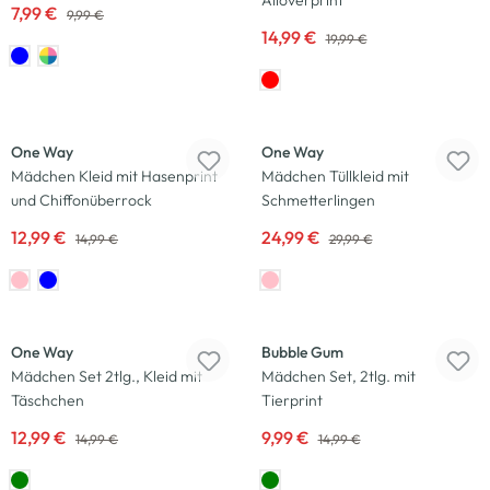
Alloverprint
7,99 €
9,99 €
14,99 €
19,99 €
-13
%
-17
%
One Way
One Way
Mädchen Kleid mit Hasenprint
Mädchen Tüllkleid mit
und Chiffonüberrock
Schmetterlingen
12,99 €
24,99 €
14,99 €
29,99 €
-13
%
-33
%
One Way
Bubble Gum
Mädchen Set 2tlg., Kleid mit
Mädchen Set, 2tlg. mit
Täschchen
Tierprint
12,99 €
9,99 €
14,99 €
14,99 €