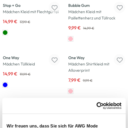
Stop + Go
Bubble Gum
Mädchen Kleid mit Flechtgürtel
Mädchen Kleid mit
Paillettenherz und Tüllrock
14,99 €
17,99 €
9,99 €
14,99 €
-25
%
-20
%
One Way
One Way
Mädchen Tüllkleid
Mädchen Shirtkleid mit
Alloverprint
14,99 €
19,99 €
7,99 €
9,99 €
-40
%
-40
%
Bubble Gum
Bubble Gum
Mädchen Kleid mit Volants im
Mädchen Kleid im Minimalprint
Minimalprint
5,99 €
Wir freuen uns, dass Sie sich für AWG Mode
9,99 €