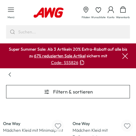
alt springen
Waren
Menü
Filialen
Wunschliste
Konto
Warenkorb
Super Summer Sale: Ab 3 Artikeln 20% Extra-Rabatt auf alle bis
zu
67% reduzierten Sale Artikel
sichern mit
Code:
SSS826
Filtern & sortieren
-23
%
-33
%
One Way
One Way
Mädchen Kleid mit Minimalprint
Mädchen Kleid mit