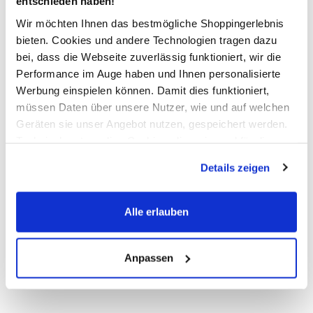
entschieden haben!
Dazu die passende Tasche
Ein echtes Traumkleid für viele Mädchen
Wir möchten Ihnen das bestmögliche Shoppingerlebnis
bieten. Cookies und andere Technologien tragen dazu
bei, dass die Webseite zuverlässig funktioniert, wir die
AWG Artikelnummer
Performance im Auge haben und Ihnen personalisierte
923287-blau
Werbung einspielen können. Damit dies funktioniert,
müssen Daten über unsere Nutzer, wie und auf welchen
Geräten sie unser Angebot nutzen, gespeichert werden.
Material
Technisch notwendige Cookies, die zwingend für die
Außenmaterial:
5% Elasthan
, 95% Baumwolle
Bereitstellung der Funktionen der Webseite benötigt
Details zeigen
werden, werden bei der Nutzung der Webseite auf jeden
Fall gesetzt. Cookies von Drittanbietern für Analyse- oder
Pflegehinweise
Trackingzwecke werden nur dann aktiviert, wenn Sie das
Alle erlauben
entsprechende "Häkchen" setzen und auf "Auswahl
erlauben" bzw. "Alle erlauben" klicken. Mehr dazu
(einschließlich der Möglichkeit, die Einwilligungserklärung
Anpassen
zu ändern oder zu widerrufen) erfahren Sie in unserem
Details zur Produktsicherheit anzeigen
Cookie-Hinweis
bzw. der
Datenschutzerklärung
.