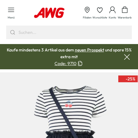
alt springen
Waren
Menü
Filialen
Wunschliste
Konto
Warenkorb
Kaufe mindestens 3 Artikel aus dem
neuen Prospekt
und spare 15%
extra mit
Code:
9710
-25
%