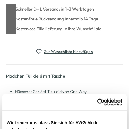
Schneller DHL Versand: in 1–3 Werktagen
Kostenfreie Rücksendung innerhalb 14 Tage
Kostenlose Filiallieferung in Ihre Wunschfiliale
Zur Wunschliste hinzufügen
Mädchen Tüllkleid mit Tasche
Hübsches 2er Set Tüllkleid von One Way
Bestehend aus Tüllkleid und passender Tasche
Oberteil mit Rundhalsausschnitt
In Rippoptik mit Streifen und Kirschmotiv auf der
Vorderseite
Wir freuen uns, dass Sie sich für AWG Mode
Dreilagiger Rock mit Unterrock und 2x Tüll