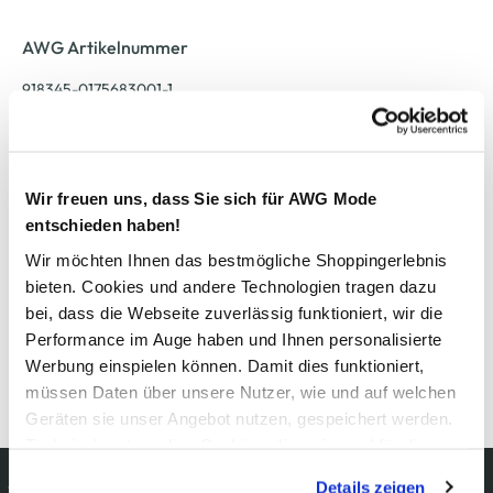
AWG Artikelnummer
918345-0175683001-1
Material
Außenmaterial:
45% Baumwolle
, 55% Polyester
Wir freuen uns, dass Sie sich für AWG Mode
entschieden haben!
Wir möchten Ihnen das bestmögliche Shoppingerlebnis
Pflegehinweise
bieten. Cookies und andere Technologien tragen dazu
bei, dass die Webseite zuverlässig funktioniert, wir die
Performance im Auge haben und Ihnen personalisierte
Werbung einspielen können. Damit dies funktioniert,
müssen Daten über unsere Nutzer, wie und auf welchen
Details zur Produktsicherheit anzeigen
Geräten sie unser Angebot nutzen, gespeichert werden.
Technisch notwendige Cookies, die zwingend für die
Bereitstellung der Funktionen der Webseite benötigt
Kostenfreie Rücksendung
Details zeigen