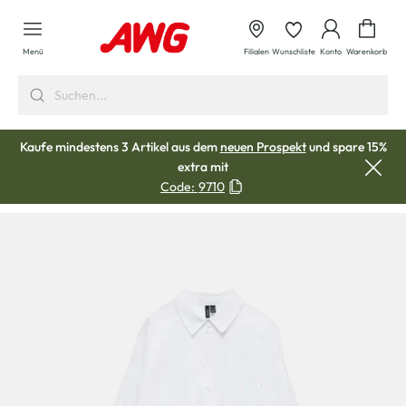
alt springen
Waren
Menü
Filialen
Wunschliste
Konto
Warenkorb
Kaufe mindestens 3 Artikel aus dem
neuen Prospekt
und spare 15%
extra mit
Code:
9710