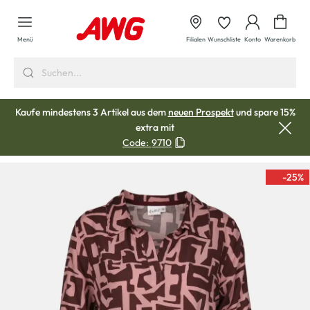
alt springen
Waren
Menü
Filialen
Wunschliste
Konto
Warenkorb
Kaufe mindestens 3 Artikel aus dem
neuen Prospekt
und spare 15%
extra mit
Code:
9710
-25
%