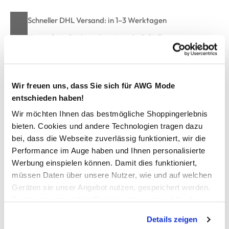
Schneller DHL Versand: in 1–3 Werktagen
Kostenfreie Rücksendung innerhalb 14 Tage
Kostenlose Filiallieferung in Ihre Wunschfiliale
Wir freuen uns, dass Sie sich für AWG Mode
Zur Wunschliste hinzufügen
entschieden haben!
Wir möchten Ihnen das bestmögliche Shoppingerlebnis
bieten. Cookies und andere Technologien tragen dazu
bei, dass die Webseite zuverlässig funktioniert, wir die
Damen Bluse mit Print
Performance im Auge haben und Ihnen personalisierte
Werbung einspielen können. Damit dies funktioniert,
schicke Bluse von Lisa Tossa
müssen Daten über unsere Nutzer, wie und auf welchen
mit klassischem Blusenkragen
Geräten sie unser Angebot nutzen, gespeichert werden.
mit Serafinoausschnitt
Technisch notwendige Cookies, die zwingend für die
lange Ärmel mit Glitzerbündchen
lässig, lockere Passform
Bereitstellung der Funktionen der Webseite benötigt
Details zeigen
elegant und sportlich zu kombinieren
werden, werden bei der Nutzung der Webseite auf jeden