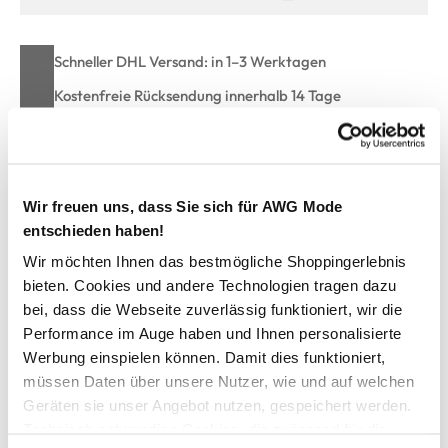
Schneller DHL Versand: in 1–3 Werktagen
Kostenfreie Rücksendung innerhalb 14 Tage
Kostenlose Filiallieferung in Ihre Wunschfiliale
Wir freuen uns, dass Sie sich für AWG Mode
Zur Wunschliste hinzufügen
entschieden haben!
Wir möchten Ihnen das bestmögliche Shoppingerlebnis
bieten. Cookies und andere Technologien tragen dazu
Damen BH mit Spitze zweifarbig
bei, dass die Webseite zuverlässig funktioniert, wir die
Performance im Auge haben und Ihnen personalisierte
bezaubernder Bügel-BH mit Spitze von Sure
Werbung einspielen können. Damit dies funktioniert,
mit angenehm weichen Körbchen versehen
müssen Daten über unsere Nutzer, wie und auf welchen
Bügel unterstützen den Halt
Geräten sie unser Angebot nutzen, gespeichert werden.
mit zarter zweifarbiger Spitze belegt
Technisch notwendige Cookies, die zwingend für die
verstellbare Träger