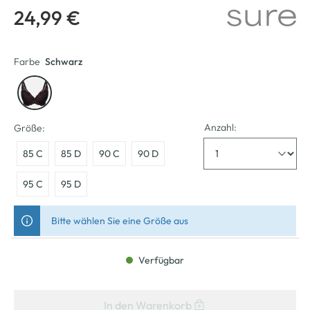
24,99 €
Farbe
Schwarz
Anzahl:
Größe:
85 C
85 D
90 C
90 D
95 C
95 D
Bitte wählen Sie eine Größe aus
Verfügbar
In den Warenkorb