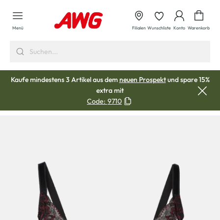
alt springen
Waren
Menü
Filialen
Wunschliste
Konto
Warenkorb
Kaufe mindestens 3 Artikel aus dem
neuen Prospekt
und spare 15%
extra mit
Code:
9710