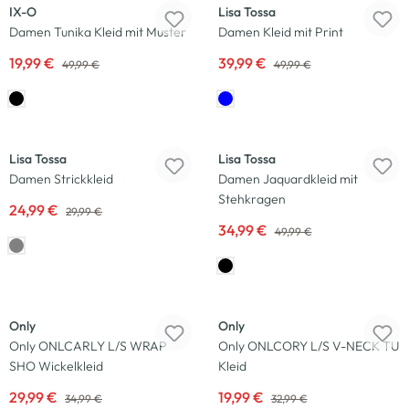
IX-O
Lisa Tossa
Damen Tunika Kleid mit Muster
Damen Kleid mit Print
19,99 €
39,99 €
49,99 €
49,99 €
-17
%
-30
%
Lisa Tossa
Lisa Tossa
Damen Strickkleid
Damen Jaquardkleid mit
Stehkragen
24,99 €
29,99 €
34,99 €
49,99 €
-14
%
-39
%
Only
Only
Only ONLCARLY L/S WRAP
Only ONLCORY L/S V-NECK TU
SHO Wickelkleid
Kleid
29,99 €
19,99 €
34,99 €
32,99 €