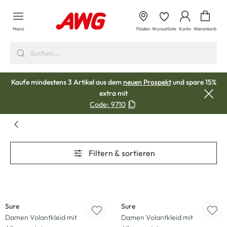
alt springen
Waren
Menü
Filialen
Wunschliste
Konto
Warenkorb
Kaufe mindestens 3 Artikel aus dem
neuen Prospekt
und spare 15%
extra mit
Code:
9710
Filtern & sortieren
-50
%
-50
%
Sure
Sure
Damen Volantkleid mit
Damen Volantkleid mit