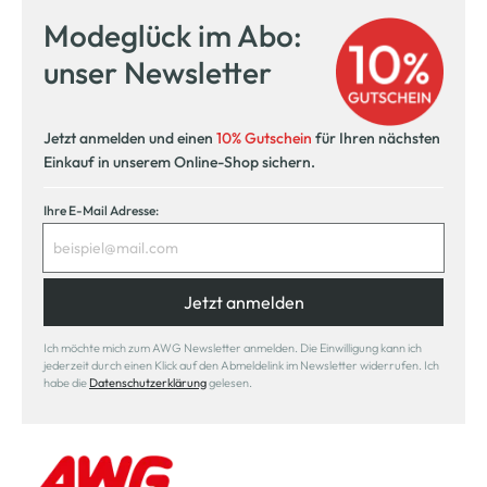
Modeglück im Abo:
unser Newsletter
Jetzt anmelden und einen
10% Gutschein
für Ihren nächsten
Einkauf in unserem Online-Shop sichern.
Ihre E-Mail Adresse:
Jetzt anmelden
Ich möchte mich zum AWG Newsletter anmelden. Die Einwilligung kann ich
jederzeit durch einen Klick auf den Abmeldelink im Newsletter widerrufen. Ich
habe die
Datenschutzerklärung
gelesen.