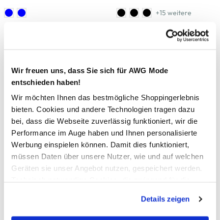
+15 weitere
-25
%
Only
Sure
Only ONLCAROL L/S GLITTER
Damen Shirtkleid uni
Kleid
Wir freuen uns, dass Sie sich für AWG Mode
14,99 €
19,99 €
entschieden haben!
34,99 €
Wir möchten Ihnen das bestmögliche Shoppingerlebnis
bieten. Cookies und andere Technologien tragen dazu
-25
%
bei, dass die Webseite zuverlässig funktioniert, wir die
Performance im Auge haben und Ihnen personalisierte
JDY
Only
Werbung einspielen können. Damit dies funktioniert,
JDY WHITNEY MEGAN L/S
Only ONLSTAR LIFE L/S GLIT
BOAT DRESS KNT NOOS
Minikleid
müssen Daten über unsere Nutzer, wie und auf welchen
langarm Strickkleid
Geräten sie unser Angebot nutzen, gespeichert werden.
29,99 €
39,99 €
Technisch notwendige Cookies, die zwingend für die
34,99 €
Bereitstellung der Funktionen der Webseite benötigt
Details zeigen
+4 weitere
werden, werden bei der Nutzung der Webseite auf jeden
Fall gesetzt. Cookies von Drittanbietern für Analyse- oder
-50
%
-20
%