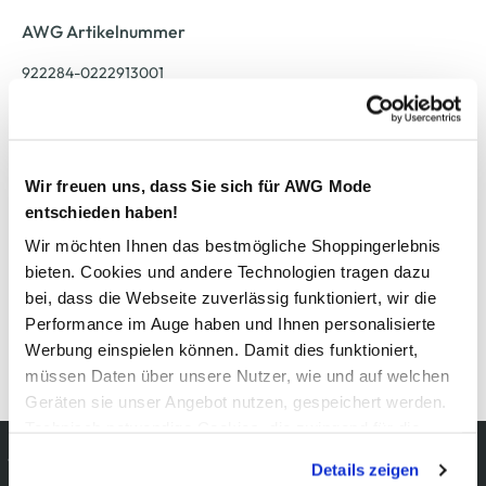
AWG Artikelnummer
922284-0222913001
Material
Außenmaterial:
100% Viskose
Wir freuen uns, dass Sie sich für AWG Mode
entschieden haben!
Pflegehinweise
Wir möchten Ihnen das bestmögliche Shoppingerlebnis
bieten. Cookies und andere Technologien tragen dazu
bei, dass die Webseite zuverlässig funktioniert, wir die
Performance im Auge haben und Ihnen personalisierte
Werbung einspielen können. Damit dies funktioniert,
Details zur Produktsicherheit anzeigen
müssen Daten über unsere Nutzer, wie und auf welchen
Geräten sie unser Angebot nutzen, gespeichert werden.
Technisch notwendige Cookies, die zwingend für die
Kostenfreie Rücksendung
Bereitstellung der Funktionen der Webseite benötigt
Details zeigen
innerhalb 14 Tage
werden, werden bei der Nutzung der Webseite auf jeden