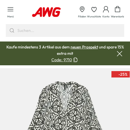
alt springen
Waren
Menü
Filialen
Wunschliste
Konto
Warenkorb
Kaufe mindestens 3 Artikel aus dem
neuen Prospekt
und spare 15%
extra mit
Code:
9710
-25
%