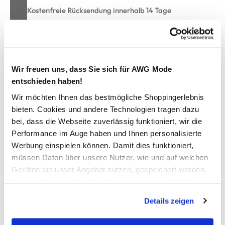
Kostenfreie Rücksendung innerhalb 14 Tage
Kostenlose Filiallieferung in Ihre Wunschfiliale
Zur Wunschliste hinzufügen
Wir freuen uns, dass Sie sich für AWG Mode
entschieden haben!
Wir möchten Ihnen das bestmögliche Shoppingerlebnis
bieten. Cookies und andere Technologien tragen dazu
Damen Sweatkleid mit Kapuze
bei, dass die Webseite zuverlässig funktioniert, wir die
Performance im Auge haben und Ihnen personalisierte
angesagtes Sweatkleid von Tom Tailor
Werbung einspielen können. Damit dies funktioniert,
Kapuze gefüttert und mit Kordel versehen
müssen Daten über unsere Nutzer, wie und auf welchen
ohne Bündchen
Geräten sie unser Angebot nutzen, gespeichert werden.
innen weich angeraut
weiche Qualität
Technisch notwendige Cookies, die zwingend für die
seitlich geschlitzt
Bereitstellung der Funktionen der Webseite benötigt
Details zeigen
perfektes Wohlfühlkleid für Ihre Freizeit
werden, werden bei der Nutzung der Webseite auf jeden
Fall gesetzt. Cookies von Drittanbietern für Analyse- oder