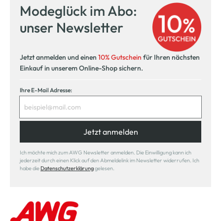
Modeglück im Abo:
unser Newsletter
Jetzt anmelden und einen
10% Gutschein
für Ihren nächsten
Einkauf in unserem Online-Shop sichern.
Ihre E-Mail Adresse:
Jetzt anmelden
Ich möchte mich zum AWG Newsletter anmelden. Die Einwilligung kann ich
jederzeit durch einen Klick auf den Abmeldelink im Newsletter widerrufen. Ich
habe die
Datenschutzerklärung
gelesen.