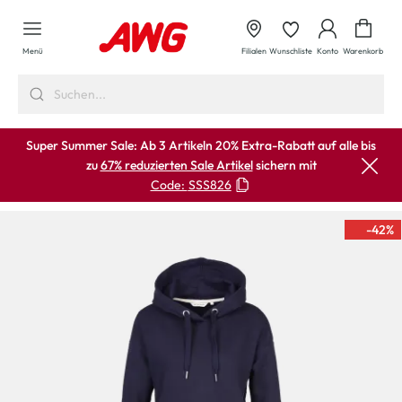
alt springen
Waren
Menü
Filialen
Wunschliste
Konto
Warenkorb
Super Summer Sale: Ab 3 Artikeln 20% Extra-Rabatt auf alle bis
zu
67% reduzierten Sale Artikel
sichern mit
Code:
SSS826
-42
%