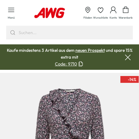
alt springen
Waren
Menü
Filialen
Wunschliste
Konto
Warenkorb
Kaufe mindestens 3 Artikel aus dem
neuen Prospekt
und spare 15%
extra mit
Code:
9710
-14
%