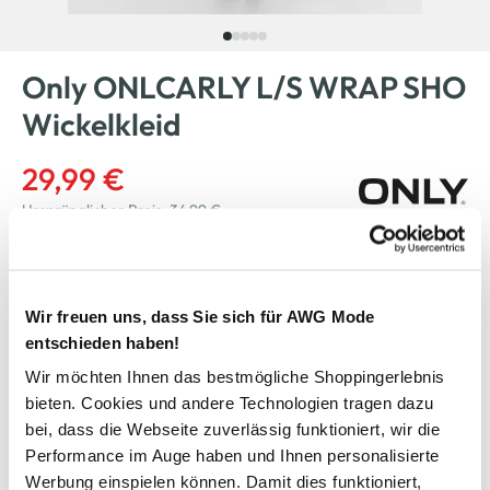
Only ONLCARLY L/S WRAP SHO
Wickelkleid
29,99 €
Ursprünglicher Preis:
34,99 €
Farbe
Blau
Wir freuen uns, dass Sie sich für AWG Mode
entschieden haben!
Wir möchten Ihnen das bestmögliche Shoppingerlebnis
Anzahl:
Größe:
bieten. Cookies und andere Technologien tragen dazu
34
36
38
40
42
bei, dass die Webseite zuverlässig funktioniert, wir die
Performance im Auge haben und Ihnen personalisierte
Bitte wählen Sie eine Größe aus
Werbung einspielen können. Damit dies funktioniert,