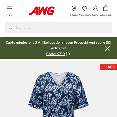
alt springen
Waren
Menü
Filialen
Wunschliste
Konto
Warenkorb
Kaufe mindestens 3 Artikel aus dem
neuen Prospekt
und spare 15%
extra mit
Code:
9710
-40
%