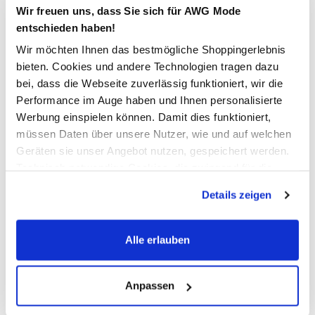
kurze Ärmel
Wir freuen uns, dass Sie sich für AWG Mode
abstraktes Muster allover
entschieden haben!
super trageangenehmes Material
Wir möchten Ihnen das bestmögliche Shoppingerlebnis
ein wirklich hübsches Kleid für warme Sommertage
Artikelnummer: 15296797
bieten. Cookies und andere Technologien tragen dazu
bei, dass die Webseite zuverlässig funktioniert, wir die
Performance im Auge haben und Ihnen personalisierte
AWG Artikelnummer
Werbung einspielen können. Damit dies funktioniert,
müssen Daten über unsere Nutzer, wie und auf welchen
891249-0294826006
Geräten sie unser Angebot nutzen, gespeichert werden.
Technisch notwendige Cookies, die zwingend für die
Material
Bereitstellung der Funktionen der Webseite benötigt
Details zeigen
werden, werden bei der Nutzung der Webseite auf jeden
Außenmaterial:
100% Viskose
Fall gesetzt. Cookies von Drittanbietern für Analyse- oder
Trackingzwecke werden nur dann aktiviert, wenn Sie das
Alle erlauben
Pflegehinweise
entsprechende "Häkchen" setzen und auf "Auswahl
erlauben" bzw. "Alle erlauben" klicken. Mehr dazu
(einschließlich der Möglichkeit, die Einwilligungserklärung
Anpassen
zu ändern oder zu widerrufen) erfahren Sie in unserem