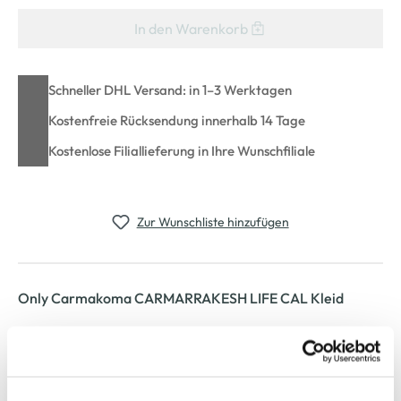
In den Warenkorb
Schneller DHL Versand: in 1–3 Werktagen
Kostenfreie Rücksendung innerhalb 14 Tage
Kostenlose Filiallieferung in Ihre Wunschfiliale
Zur Wunschliste hinzufügen
Only Carmakoma CARMARRAKESH LIFE CAL Kleid
schickes Damen Kleid von Only Carmakoma
V-Ausschnitt mit gedoppelter Frontleiste
Tunnelzug mit Bindeband in der Taille