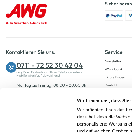
Sicher bezah
Kontaktieren Sie uns:
Service
Newsletter
0711 - 72 52 30 42 04
AWG Card
regulärer Festnetztarif Ihres Telefonanbieters,
Mobilfunktarif ggf. abweichend.
Filiale finden
Montag bis Freitag: 08:00 – 20:00 Uhr
Kontakt
Samstag: 09:00 – 12:00 Uhr
Wir freuen uns, dass Sie
Wir möchten Ihnen das bes
Zum Kontaktformular
dazu bei, dass die Websei
personalisierte Werbung e
und auf welchen Geräten s