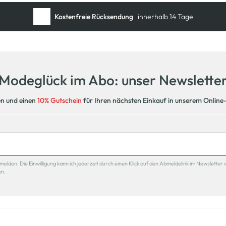
Kostenfreie Rücksendung
innerhalb 14 Tage
Kostenlose Filiallieferung
in Ihre Wunschfiliale
Modeglück im Abo: unser Newslette
en und einen
10% Gutschein
für Ihren nächsten Einkauf in unserem Online
den. Die Einwilligung kann ich jederzeit durch einen Klick auf den Abmeldelink im Newsletter 
en.