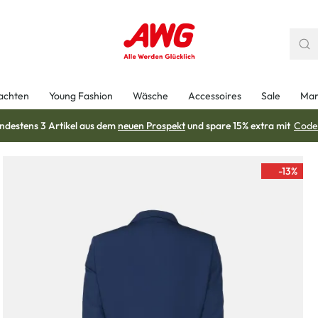
achten
Young Fashion
Wäsche
Accessoires
Sale
Mar
ndestens 3 Artikel aus dem
neuen Prospekt
und spare 15% extra mit
Code
-13
%