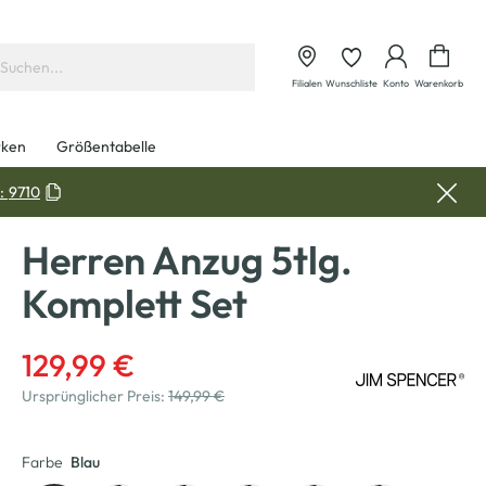
Waren
Filialen
Wunschliste
Konto
Warenkorb
ken
Größentabelle
:
9710
Herren Anzug 5tlg.
Komplett Set
129,99 €
Ursprünglicher Preis:
149,99 €
Farbe
Blau