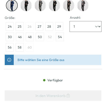
Anzahl:
Größe:
24
25
26
27
28
29
30
46
48
50
52
54
56
58
60
Bitte wählen Sie eine Größe aus
Verfügbar
In den Warenkorb