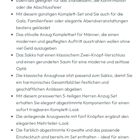
Ebenfalls geeignet für das Standesamt, die Konfirmation
oder die Abschlussfeier
Mit diesem günstigen Komplett-Set sind Sie auch für die
Gala, Familienfeier oder elegante Abendveranstaltungen
bestens gekleidet
Das stilvolle Anzug Komplettset für Männer, die einen
modernen und gepflegten Auftritt ausstrahlen wollen ohne
viel Geld auszugeben
Das Sakko hat einen klassischem Zwei-Knopf-Verschluss
und einen gerundeten Saum für eine moderne und zeitlose
Optik
Die klassische Anzughose sitzt passend zum Sakko, damit Sie
ein harmonisches Gesamtbild bei festlichen und
geschäftlichen Anlässen abgeben
Mit diesem preiswerten 5-teiligen Herren Anzug Set
erhalten Sie elegant abgestimmte Komponenten für einen
sofort tragbaren Komplett-Look
Die anliegende Anzugweste mit fünf Knöpfen ergänzt den
eleganten Mehrteiler-Look
Die farblich abgestimmte Krawatte und das passende
Einstecktuch sind bereits im Set enthalten – ideal für einen