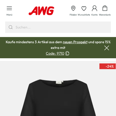
alt springen
Waren
Menü
Filialen
Wunschliste
Konto
Warenkorb
Kaufe mindestens 3 Artikel aus dem
neuen Prospekt
und spare 15%
extra mit
Code:
9710
-24
%