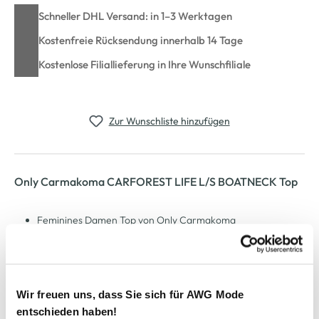
Schneller DHL Versand: in 1–3 Werktagen
Kostenfreie Rücksendung innerhalb 14 Tage
Kostenlose Filiallieferung in Ihre Wunschfiliale
Zur Wunschliste hinzufügen
Only Carmakoma CARFOREST LIFE L/S BOATNECK Top
Feminines Damen Top von Only Carmakoma
Lockerer U-Boot-Ausschnitt und elastische Ärmelabschlüsse
für angenehmen Sitz
Blickdichte Vorderseite, halbtransparente Ärmel für
modische Akzente
Wir freuen uns, dass Sie sich für AWG Mode
Ideal für Alltag, Büro oder besondere Anlässe kombinierbar
entschieden haben!
Herstellerartikelnummer: 15358961