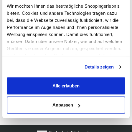
Wir möchten Ihnen das bestmögliche Shoppingerlebnis
bieten. Cookies und andere Technologien tragen dazu
AWG Artikelnummer
bei, dass die Webseite zuverlässig funktioniert, wir die
Performance im Auge haben und Ihnen personalisierte
917755-0177911
Werbung einspielen können. Damit dies funktioniert,
müssen Daten über unsere Nutzer, wie und auf welchen
Material
Geräten sie unser Angebot nutzen, gespeichert werden.
Technisch notwendige Cookies, die zwingend für die
Außenmaterial:
5% Elasthan
, 95% Polyester
Bereitstellung der Funktionen der Webseite benötigt
Details zeigen
werden, werden bei der Nutzung der Webseite auf jeden
Pflegehinweise
Fall gesetzt. Cookies von Drittanbietern für Analyse- oder
Trackingzwecke werden nur dann aktiviert, wenn Sie das
Alle erlauben
entsprechende "Häkchen" setzen und auf "Auswahl
erlauben" bzw. "Alle erlauben" klicken. Mehr dazu
(einschließlich der Möglichkeit, die Einwilligungserklärung
Anpassen
Details zur Produktsicherheit anzeigen
zu ändern oder zu widerrufen) erfahren Sie in unserem
Cookie-Hinweis
bzw. der
Datenschutzerklärung
.