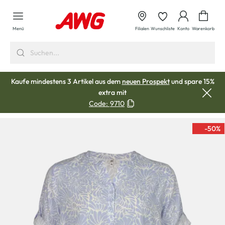
alt springen
Waren
Menü
Filialen
Wunschliste
Konto
Warenkorb
Kaufe mindestens 3 Artikel aus dem
neuen Prospekt
und spare 15%
extra mit
Code:
9710
-50
%