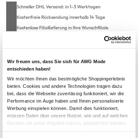
Schneller DHL Versand: in 1–3 Werktagen
Kostenfreie Rücksendung innerhalb 14 Tage
Kostenlose Filiallieferung in Ihre Wunschfiliale
Zur Wunschliste hinzufügen
Wir freuen uns, dass Sie sich für AWG Mode
entschieden haben!
Große Größen Bluse mit Alloverprint
Wir möchten Ihnen das bestmögliche Shoppingerlebnis
bieten. Cookies und andere Technologien tragen dazu
bei, dass die Webseite zuverlässig funktioniert, wir die
schicke Damen Bluse von Sonja Blank
Performance im Auge haben und Ihnen personalisierte
mit elegantem Serafino Ausschnitt und Knopfleiste
Werbung einspielen können. Damit dies funktioniert,
3/4 Ärmel mit Manschette und Knopf
lassen sich aber auch krempeln mit Riegel und Knopf
müssen Daten über unsere Nutzer, wie und auf welchen
mit Alloverprint
Geräten sie unser Angebot nutzen, gespeichert werden.
weite, lässige Passform
Technisch notwendige Cookies, die zwingend für die
leichtes, luftiges Material
Bereitstellung der Funktionen der Webseite benötigt