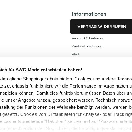
Informationen
VERTRAG WIDERRUFEN
Versand & Lieferung
Kauf auf Rechnung
AGB
Impressum
 sich für AWG Mode entschieden haben!
Zahlungsarten
Datenschutz
tmögliche Shoppingerlebnis bieten. Cookies und andere Techno
te zuverlässig funktioniert, wir die Performance im Auge haben 
AWG CARD Teilnahmebedingungen
inspielen können. Damit dies funktioniert, müssen Daten über un
ie unser Angebot nutzen, gespeichert werden. Technisch notwe
tstellung der Funktionen der Webseite benötigt werden, werden b
ll gesetzt. Cookies von Drittanbietern für Analyse- oder Tracki
Sie das entsprechende "Häkchen" setzen und auf "Auswahl erlaub
setzl. Mehrwertsteuer zzgl.
Versandkosten
und ggf. Nachnahmegebühren, wenn nicht
zu (einschließlich der Möglichkeit, die Einwilligungserklärung z
Logout