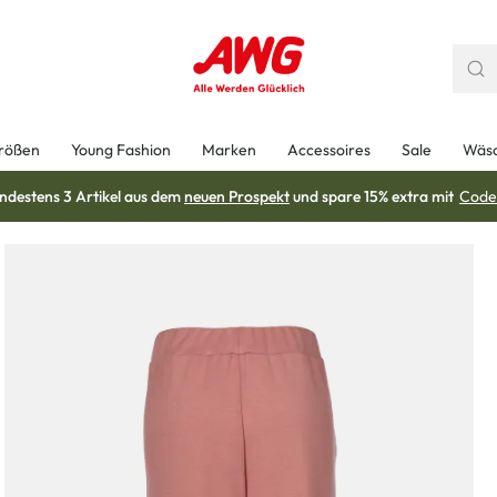
rößen
Young Fashion
Marken
Accessoires
Sale
Wäs
ndestens 3 Artikel aus dem
neuen Prospekt
und spare 15% extra mit
Code