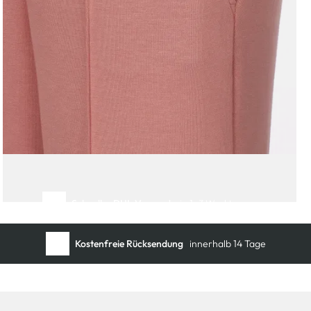
Schneller DHL Versand:
in 1–3 Werktagen
Kostenfreie Rücksendung
innerhalb 14 Tage
Kostenlose Filiallieferung
in Ihre Wunschfiliale