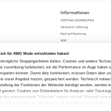
Informationen
VERTRAG WIDERRUFEN
Versand & Lieferung
Kauf auf Rechnung
AGB
Impressum
 sich für AWG Mode entschieden haben!
Zahlungsarten
Datenschutz
tmögliche Shoppingerlebnis bieten. Cookies und andere Techno
te zuverlässig funktioniert, wir die Performance im Auge haben 
AWG CARD Teilnahmebedingungen
inspielen können. Damit dies funktioniert, müssen Daten über un
ie unser Angebot nutzen, gespeichert werden. Technisch notwe
tstellung der Funktionen der Webseite benötigt werden, werden b
ll gesetzt. Cookies von Drittanbietern für Analyse- oder Tracki
Sie das entsprechende "Häkchen" setzen und auf "Auswahl erlaub
setzl. Mehrwertsteuer zzgl.
Versandkosten
und ggf. Nachnahmegebühren, wenn nicht
zu (einschließlich der Möglichkeit, die Einwilligungserklärung z
Logout
in unserem
Cookie-Hinweis
bzw. der
Datenschutzerklärung
.