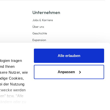
Unternehmen
Jobs & Karriere
Über uns
Geschichte
Expansion
Compliance
Lieferkettensorgfaltspflichten
Alle erlauben
Supply Chain Due Diligence
logien tragen
und Ihnen
Barrierefreiheit
Anpassen
sere Nutzer, wie
ndige Cookies,
ei der Nutzung
ngzwecke werden
en" bzw. "Alle
 anders angegeben.
u ändern oder zu