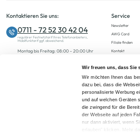
Kontaktieren Sie uns:
Service
Newsletter
0711 - 72 52 30 42 04
AWG Card
regulärer Festnetztarif Ihres Telefonanbieters,
Mobilfunktarif ggf. abweichend.
Filiale finden
Montag bis Freitag: 08:00 – 20:00 Uhr
Kontakt
Samstag: 09:00 – 12:00 Uhr
Wir freuen uns, dass Sie
Wir möchten Ihnen das bes
Zum Kontaktformular
dazu bei, dass die Websei
personalisierte Werbung e
und auf welchen Geräten s
die zwingend für die Berei
der Webseite auf jeden Fa
nur dann aktiviert, wenn 
Alle Preise inkl. ge
erlauben" klicken. Mehr da
widerrufen) erfahren Sie 