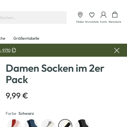
Waren
Filialen
Wunschliste
Konto
Warenkorb
che
Größentabelle
:
9710
Damen Socken im 2er
Pack
9,99 €
Farbe
Schwarz