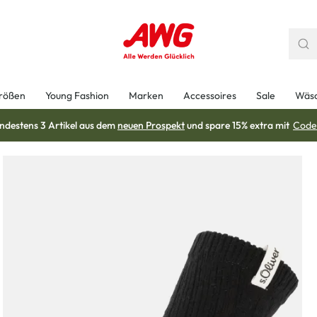
rößen
Young Fashion
Marken
Accessoires
Sale
Wäs
ndestens 3 Artikel aus dem
neuen Prospekt
und spare 15% extra mit
Code