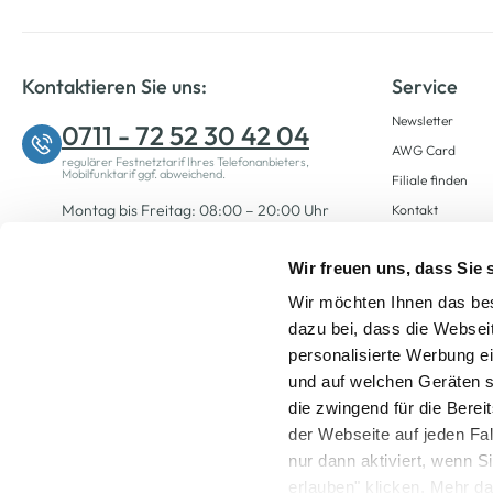
Kontaktieren Sie uns:
Service
Newsletter
0711 - 72 52 30 42 04
AWG Card
regulärer Festnetztarif Ihres Telefonanbieters,
Mobilfunktarif ggf. abweichend.
Filiale finden
Montag bis Freitag: 08:00 – 20:00 Uhr
Kontakt
Samstag: 09:00 – 12:00 Uhr
Wir freuen uns, dass Sie
Wir möchten Ihnen das bes
Zum Kontaktformular
dazu bei, dass die Websei
personalisierte Werbung e
und auf welchen Geräten s
die zwingend für die Berei
der Webseite auf jeden Fa
nur dann aktiviert, wenn 
Alle Preise inkl. ge
erlauben" klicken. Mehr da