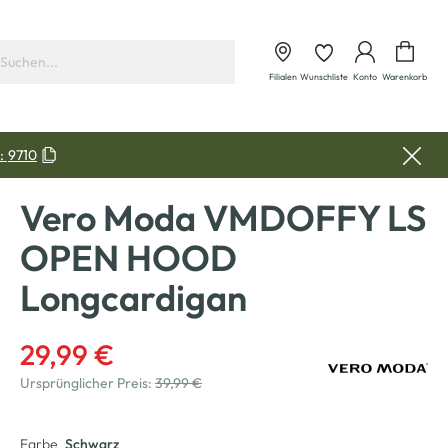
Waren
Filialen
Wunschliste
Konto
Warenkorb
:
9710
Vero Moda VMDOFFY LS
OPEN HOOD
Longcardigan
29,99 €
Ursprünglicher Preis:
39,99 €
Farbe
Schwarz