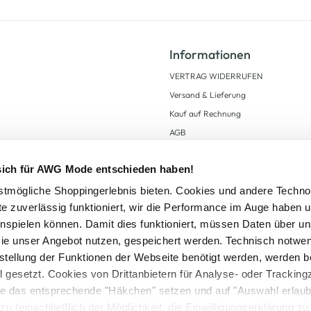
Informationen
VERTRAG WIDERRUFEN
Versand & Lieferung
Kauf auf Rechnung
AGB
Impressum
 sich für AWG Mode entschieden haben!
Zahlungsarten
Datenschutz
tmögliche Shoppingerlebnis bieten. Cookies und andere Techno
te zuverlässig funktioniert, wir die Performance im Auge haben 
AWG CARD Teilnahmebedingungen
inspielen können. Damit dies funktioniert, müssen Daten über un
ie unser Angebot nutzen, gespeichert werden. Technisch notwe
tstellung der Funktionen der Webseite benötigt werden, werden b
ll gesetzt. Cookies von Drittanbietern für Analyse- oder Tracki
Sie das entsprechende "Häkchen" setzen und auf "Auswahl erlaub
setzl. Mehrwertsteuer zzgl.
Versandkosten
und ggf. Nachnahmegebühren, wenn nicht
zu (einschließlich der Möglichkeit, die Einwilligungserklärung z
Logout