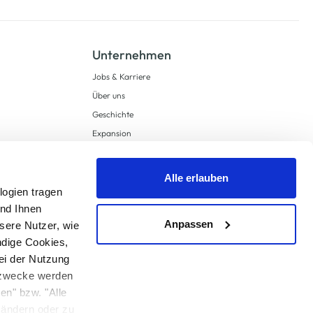
Unternehmen
Jobs & Karriere
Über uns
Geschichte
Expansion
Compliance
Lieferkettensorgfaltspflichten
Alle erlauben
Supply Chain Due Diligence
logien tragen
und Ihnen
Barrierefreiheit
Anpassen
sere Nutzer, wie
ndige Cookies,
ei der Nutzung
ngzwecke werden
en" bzw. "Alle
 anders angegeben.
u ändern oder zu