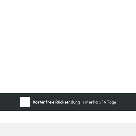
Schneller DHL Versand:
in 1–3 Werktagen
Kostenfreie Rücksendung
innerhalb 14 Tage
Kostenlose Filiallieferung
in Ihre Wunschfiliale