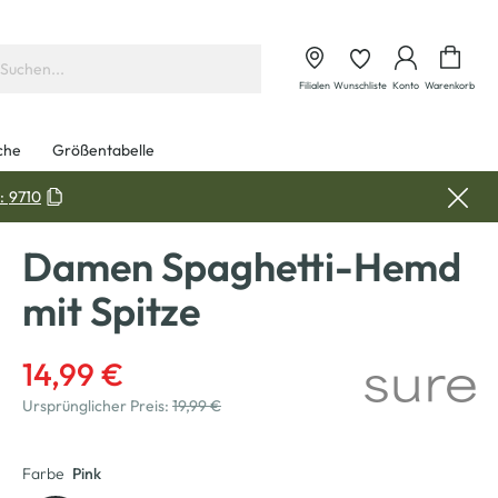
Waren
Filialen
Wunschliste
Konto
Warenkorb
che
Größentabelle
:
9710
Damen Spaghetti-Hemd
mit Spitze
14,99 €
Ursprünglicher Preis:
19,99 €
Farbe
Pink