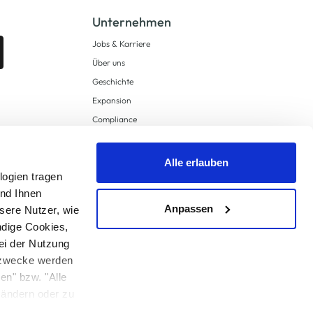
Unternehmen
Jobs & Karriere
Über uns
Geschichte
Expansion
Compliance
Lieferkettensorgfaltspflichten
Supply Chain Due Diligence
Alle erlauben
logien tragen
Barrierefreiheit
und Ihnen
Anpassen
sere Nutzer, wie
ndige Cookies,
ei der Nutzung
ngzwecke werden
en" bzw. "Alle
 anders angegeben.
u ändern oder zu