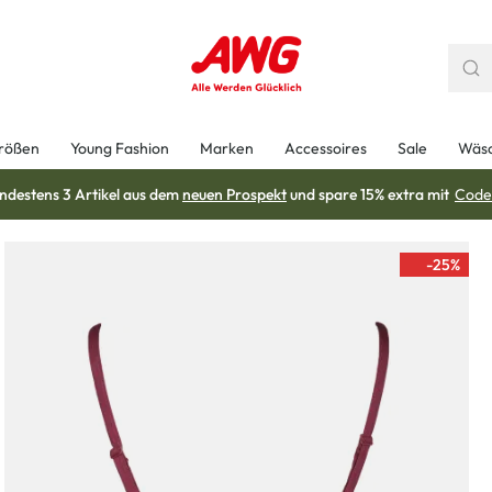
rößen
Young Fashion
Marken
Accessoires
Sale
Wäs
ndestens 3 Artikel aus dem
neuen Prospekt
und spare 15% extra mit
Code
-25
%