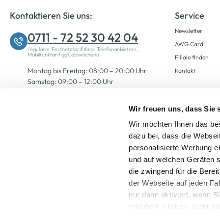
Kontaktieren Sie uns:
Service
Newsletter
0711 - 72 52 30 42 04
AWG Card
regulärer Festnetztarif Ihres Telefonanbieters,
Mobilfunktarif ggf. abweichend.
Filiale finden
Montag bis Freitag: 08:00 – 20:00 Uhr
Kontakt
Samstag: 09:00 – 12:00 Uhr
Wir freuen uns, dass Sie
Zum Kontaktformular
Wir möchten Ihnen das bes
dazu bei, dass die Websei
personalisierte Werbung e
und auf welchen Geräten s
die zwingend für die Berei
der Webseite auf jeden Fa
nur dann aktiviert, wenn 
Alle Preise inkl. ge
erlauben" klicken. Mehr da
widerrufen) erfahren Sie 