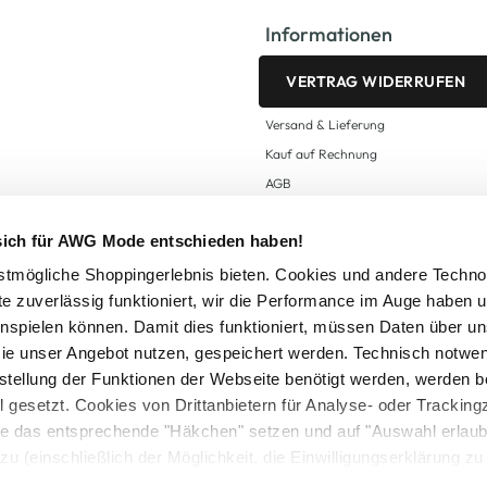
Informationen
VERTRAG WIDERRUFEN
Versand & Lieferung
Kauf auf Rechnung
AGB
Impressum
 sich für AWG Mode entschieden haben!
Zahlungsarten
Datenschutz
tmögliche Shoppingerlebnis bieten. Cookies und andere Techno
te zuverlässig funktioniert, wir die Performance im Auge haben 
AWG CARD Teilnahmebedingungen
inspielen können. Damit dies funktioniert, müssen Daten über un
ie unser Angebot nutzen, gespeichert werden. Technisch notwe
tstellung der Funktionen der Webseite benötigt werden, werden b
ll gesetzt. Cookies von Drittanbietern für Analyse- oder Tracki
Sie das entsprechende "Häkchen" setzen und auf "Auswahl erlaub
setzl. Mehrwertsteuer zzgl.
Versandkosten
und ggf. Nachnahmegebühren, wenn nicht
zu (einschließlich der Möglichkeit, die Einwilligungserklärung z
Logout
in unserem
Cookie-Hinweis
bzw. der
Datenschutzerklärung
.