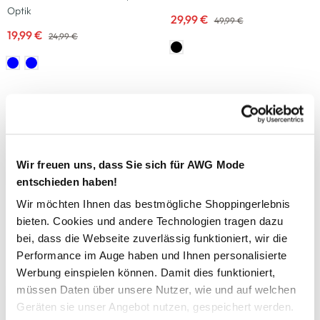
Optik
29,99 €
49,99 €
19,99 €
24,99 €
-13
%
-40
%
Sonja Blank
Sonja Blank
Große Größen Basic T-Shirt
Große Größen Freizeithose
12,99 €
29,99 €
14,99 €
49,99 €
Wir freuen uns, dass Sie sich für AWG Mode
+1 weitere
entschieden haben!
-25
%
-17
%
Wir möchten Ihnen das bestmögliche Shoppingerlebnis
bieten. Cookies und andere Technologien tragen dazu
Sonja Blank
Sonja Blank
bei, dass die Webseite zuverlässig funktioniert, wir die
Große Größen Sweatcardigan
Große Größen Schlupfbluse
Performance im Auge haben und Ihnen personalisierte
29,99 €
24,99 €
39,99 €
29,99 €
Werbung einspielen können. Damit dies funktioniert,
müssen Daten über unsere Nutzer, wie und auf welchen
Geräten sie unser Angebot nutzen, gespeichert werden.
-50
%
-40
%