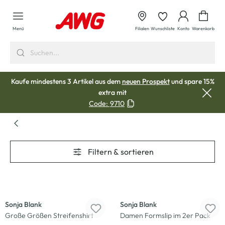
alt springen
Waren
Menü
Filialen
Wunschliste
Konto
Warenkorb
Kaufe mindestens 3 Artikel aus dem
neuen Prospekt
und spare 15%
extra mit
Code:
9710
Filtern & sortieren
-20
%
Sonja Blank
Sonja Blank
Große Größen Streifenshirt
Damen Formslip im 2er Pack