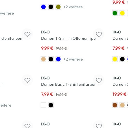
9,99 €
+2 weitere
weitere
-50
%
-47
%
IX-O
IX-O
id unifarben
Damen T-Shirt in Ottomanripp
Damen B
9,99 €
7,99 €
19,99 €
+2 weitere
-47
%
-50
%
IX-O
IX-O
rt
Damen Basic T-Shirt unifarben
Damen 
7,99 €
19,99 €
14,99 €
eitere
-50
%
-50
%
IX-O
IX-O