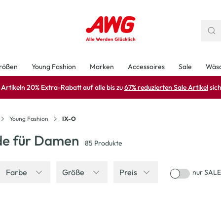
rößen
Young Fashion
Marken
Accessoires
Sale
Wäs
rtikeln 20% Extra-Rabatt auf alle bis zu
67% reduzierten Sale Artikel
sich
Young Fashion
IX-O
e für Damen
85
Produkte
Farbe
Größe
Preis
nur SALE
-50
%
-52
%