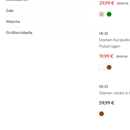
29,99 €
59,99 €
Sale
Wäsche
-50
%
Größentabelle
IX-O
Damen Kurzpullo
Polokragen
19,99 €
39,99 €
Neu
IX-O
Damen Jacke in 
59,99 €
-20
%