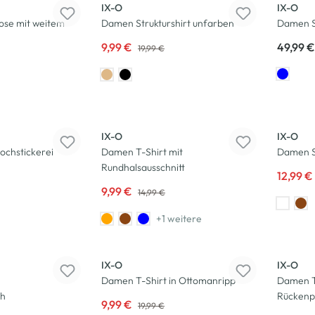
IX-O
IX-O
ose mit weitem
Damen Strukturshirt unfarben
Damen S
9,99 €
49,99 €
19,99 €
-33
%
-35
%
IX-O
IX-O
ochstickerei
Damen T-Shirt mit
Damen S
Rundhalsausschnitt
12,99 €
9,99 €
14,99 €
+1 weitere
-50
%
-50
%
IX-O
IX-O
Damen T-Shirt in Ottomanripp
Damen T
ch
Rückenp
9,99 €
19,99 €