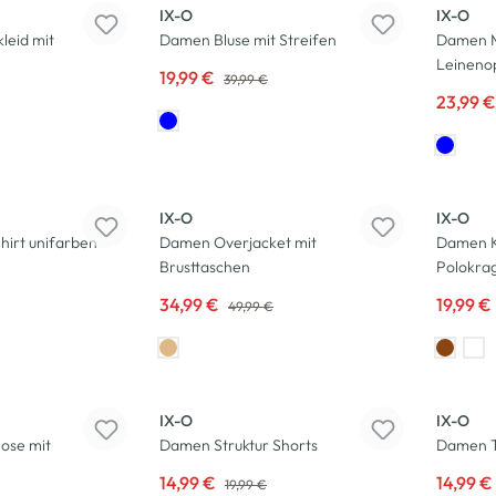
IX-O
IX-O
eid mit
Damen Bluse mit Streifen
Damen M
Leinenop
19,99 €
39,99 €
23,99 
-30
%
-50
%
IX-O
IX-O
hirt unifarben
Damen Overjacket mit
Damen K
Brusttaschen
Polokra
34,99 €
19,99 €
49,99 €
-25
%
-50
%
IX-O
IX-O
ose mit
Damen Struktur Shorts
Damen T
14,99 €
14,99 €
19,99 €