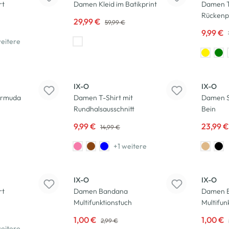
rt
Damen Kleid im Batikprint
Damen T
Rückenp
29,99 €
59,99 €
9,99 €
eitere
-33
%
-20
%
IX-O
IX-O
ermuda
Damen T-Shirt mit
Damen S
Rundhalsausschnitt
Bein
9,99 €
23,99 
14,99 €
+1 weitere
-67
%
-67
%
IX-O
IX-O
rt
Damen Bandana
Damen 
Multifunktionstuch
Multifun
1,00 €
1,00 €
2,99 €
eitere