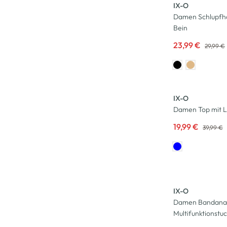
IX-O
Damen Schlupfh
Bein
23,99 €
29,99 €
-50
%
IX-O
Damen Top mit L
19,99 €
39,99 €
-67
%
IX-O
Damen Bandana
Multifunktionstu