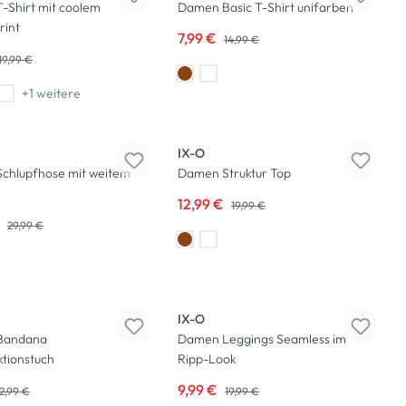
-Shirt mit coolem
Damen Basic T-Shirt unifarben
rint
7,99 €
14,99 €
19,99 €
+1 weitere
-35
%
IX-O
chlupfhose mit weitem
Damen Struktur Top
12,99 €
19,99 €
€
29,99 €
-50
%
IX-O
Bandana
Damen Leggings Seamless im
ktionstuch
Ripp-Look
9,99 €
2,99 €
19,99 €