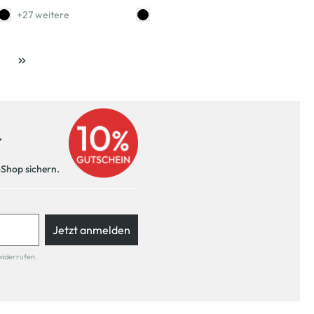
+27 weitere
ite
r
-Shop sichern.
Jetzt anmelden
widerrufen.