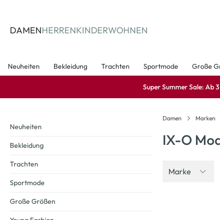
springen
Zur Hauptnavigation springen
DAMEN
HERREN
KINDER
WOHNEN
Neuheiten
Bekleidung
Trachten
Sportmode
Große G
Super Summer Sale: Ab 3 A
Damen
Marken
Neuheiten
IX-O Mod
Bekleidung
Trachten
Marke
Sportmode
Große Größen
-40
%