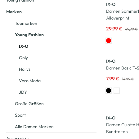
Young Fashion
IX-O
Damen Sommerkl
Marken
Alloverprint
Topmarken
29,99 €
49,99 €
Young Fashion
IX-O
-47
%
Only
IX-O
Damen Basic T-S
Hailys
7,99 €
14,99 €
Vero Moda
JDY
Große Größen
-50
%
Sport
IX-O
Damen Culotte H
Alle Damen Marken
Bundfalten
Accessoires