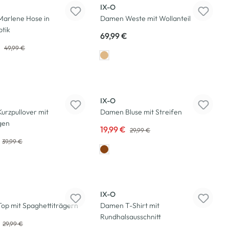
IX-O
arlene Hose in
Damen Weste mit Wollanteil
tik
69,99 €
€
49,99 €
-33
%
IX-O
urzpullover mit
Damen Bluse mit Streifen
gen
19,99 €
29,99 €
39,99 €
-33
%
IX-O
op mit Spaghettiträgern
Damen T-Shirt mit
Rundhalsausschnitt
29,99 €