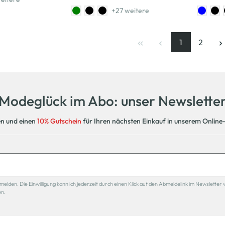
+27 weitere
1
2
Seite
, aktuelle Se
Seite
Modeglück im Abo: unser Newslette
en und einen
10% Gutschein
für Ihren nächsten Einkauf in unserem Online
den. Die Einwilligung kann ich jederzeit durch einen Klick auf den Abmeldelink im Newsletter 
en.