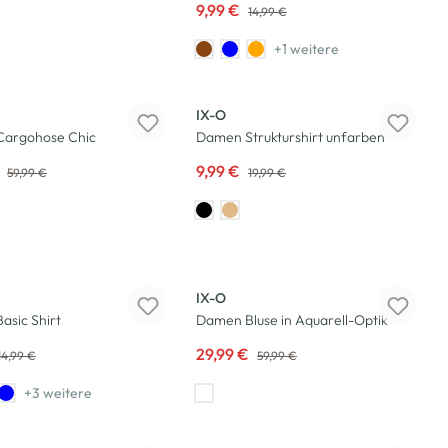
9,99 €
14,99 €
+1 weitere
-50
%
IX-O
argohose Chic
Damen Strukturshirt unfarben
€
9,99 €
59,99 €
19,99 €
-50
%
IX-O
asic Shirt
Damen Bluse in Aquarell-Optik
29,99 €
14,99 €
59,99 €
+3 weitere
-50
%