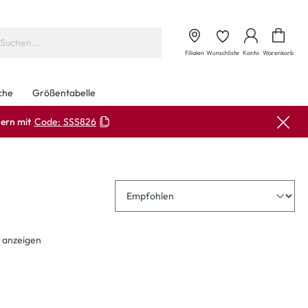
Waren
Filialen
Wunschliste
Konto
Warenkorb
che
Größentabelle
ern mit
Code:
SSS826
Sortierung
 anzeigen
Neu