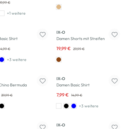
19,99 €
+1 weitere
-33
%
IX-O
asic Shirt
Damen Shorts mit Streifen
19,99 €
14,99 €
29,99 €
+3 weitere
-47
%
IX-O
Chino Bermuda
Damen Basic Shirt
7,99 €
39,99 €
14,99 €
+3 weitere
-47
%
IX-O