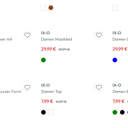
-50
%
-50
%
IX-O
IX-O
ver mit
Damen Maxikleid
Damen C
29,99 €
29,99 
59,99 €
-47
%
-47
%
IX-O
IX-O
kurzer Form
Damen Top
Damen B
7,99 €
7,99 €
14,99 €
-50
%
Neu