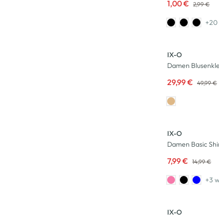
1,00 €
2,99 €
+20 
-40
%
IX-O
Damen Blusenkle
29,99 €
49,99 €
-47
%
IX-O
Damen Basic Shi
7,99 €
14,99 €
+3 w
-47
%
IX-O