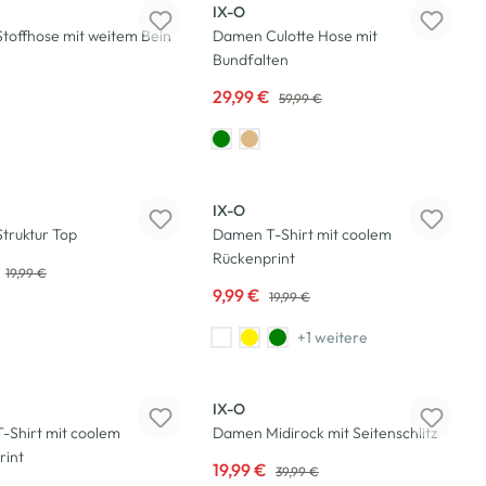
IX-O
toffhose mit weitem Bein
Damen Culotte Hose mit
Bundfalten
29,99 €
59,99 €
-50
%
IX-O
truktur Top
Damen T-Shirt mit coolem
Rückenprint
19,99 €
9,99 €
19,99 €
+1 weitere
-50
%
IX-O
-Shirt mit coolem
Damen Midirock mit Seitenschlitz
rint
19,99 €
39,99 €