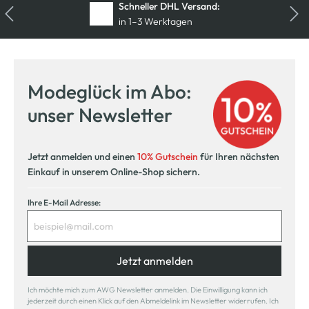
Schneller DHL Versand:
in 1–3 Werktagen
Kostenfreie Rücksendung
innerhalb 14 Tage
Modeglück im Abo:
Kostenlose Filiallieferung
unser Newsletter
in Ihre Wunschfiliale
Jetzt anmelden und einen
10% Gutschein
für Ihren nächsten
Einkauf in unserem Online-Shop sichern.
Ihre E-Mail Adresse:
Jetzt anmelden
Ich möchte mich zum AWG Newsletter anmelden. Die Einwilligung kann ich
jederzeit durch einen Klick auf den Abmeldelink im Newsletter widerrufen. Ich