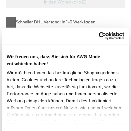
In den Warenkorb
Schneller DHL Versand: in 1–3 Werktagen
Kostenfreie Rücksendung innerhalb 14 Tage
Kostenlose Filiallieferung in Ihre Wunschfiliale
Wir freuen uns, dass Sie sich für AWG Mode
entschieden haben!
Zur Wunschliste hinzufügen
Wir möchten Ihnen das bestmögliche Shoppingerlebnis
bieten. Cookies und andere Technologien tragen dazu
bei, dass die Webseite zuverlässig funktioniert, wir die
Damen T-Shirt mit Rundhalsausschnitt
Performance im Auge haben und Ihnen personalisierte
Werbung einspielen können. Damit dies funktioniert,
Trageangenehmes T-Shirt von IX-O
müssen Daten über unsere Nutzer, wie und auf welchen
Runder Ausschnitt
Geräten sie unser Angebot nutzen, gespeichert werden.
Locker, legerer Schnitt
Technisch notwendige Cookies, die zwingend für die
In vielen Farben erhältlich
Bereitstellung der Funktionen der Webseite benötigt