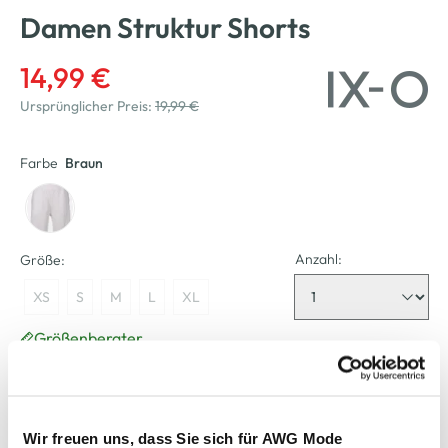
Damen Struktur Shorts
14,99 €
Ursprünglicher Preis:
19,99 €
Farbe
Braun
Anzahl:
Größe:
XS
S
M
L
XL
Größenberater
Bitte wählen Sie eine Größe aus
Nicht mehr für den Versand verfügbar
Wir freuen uns, dass Sie sich für AWG Mode