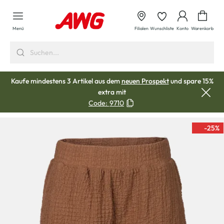
alt springen
Waren
Menü
Filialen
Wunschliste
Konto
Warenkorb
Kaufe mindestens 3 Artikel aus dem
neuen Prospekt
und spare 15%
extra mit
Code:
9710
-25
%