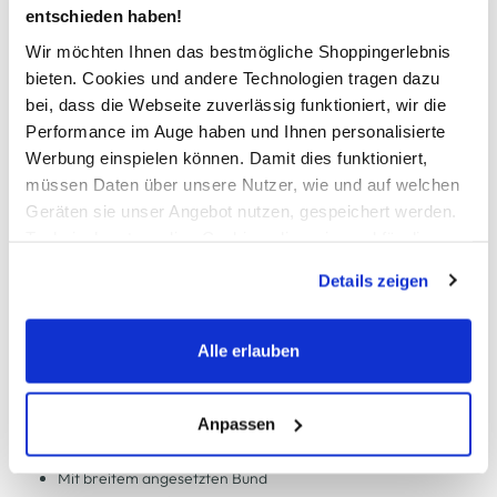
entschieden haben!
Wir möchten Ihnen das bestmögliche Shoppingerlebnis
In den Warenkorb
bieten. Cookies und andere Technologien tragen dazu
bei, dass die Webseite zuverlässig funktioniert, wir die
Performance im Auge haben und Ihnen personalisierte
Schneller DHL Versand: in 1–3 Werktagen
Werbung einspielen können. Damit dies funktioniert,
Kostenfreie Rücksendung innerhalb 14 Tage
müssen Daten über unsere Nutzer, wie und auf welchen
Kostenlose Filiallieferung in Ihre Wunschfiliale
Geräten sie unser Angebot nutzen, gespeichert werden.
Technisch notwendige Cookies, die zwingend für die
Bereitstellung der Funktionen der Webseite benötigt
Details zeigen
werden, werden bei der Nutzung der Webseite auf jeden
Zur Wunschliste hinzufügen
Fall gesetzt. Cookies von Drittanbietern für Analyse- oder
Trackingzwecke werden nur dann aktiviert, wenn Sie das
Alle erlauben
entsprechende "Häkchen" setzen und auf "Auswahl
Damen Struktur Shorts
erlauben" bzw. "Alle erlauben" klicken. Mehr dazu
(einschließlich der Möglichkeit, die Einwilligungserklärung
Anpassen
zu ändern oder zu widerrufen) erfahren Sie in unserem
Modische Struktur Shorts von IX-O
Cookie-Hinweis
bzw. der
Datenschutzerklärung
.
Mit breitem angesetzten Bund