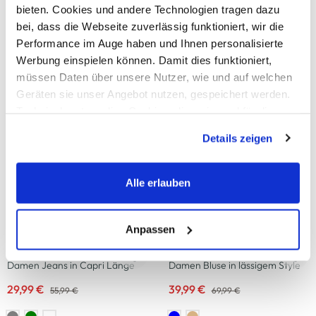
Mustang
Mustang
bieten. Cookies und andere Technologien tragen dazu
Damen Shorts in legerm Style
Damen Gürtel 35mm breit
bei, dass die Webseite zuverlässig funktioniert, wir die
Performance im Auge haben und Ihnen personalisierte
29,99 €
29,95 €
49,99 €
Werbung einspielen können. Damit dies funktioniert,
+1 weitere
müssen Daten über unsere Nutzer, wie und auf welchen
Geräten sie unser Angebot nutzen, gespeichert werden.
Technisch notwendige Cookies, die zwingend für die
Mustang
Mustang
Bereitstellung der Funktionen der Webseite benötigt
Damen Ledergürtel mit
Damen Ledergürtel mit
Details zeigen
werden, werden bei der Nutzung der Webseite auf jeden
Klemmschnalle
Klemmschnalle
Fall gesetzt. Cookies von Drittanbietern für Analyse- oder
35,95 €
35,95 €
Trackingzwecke werden nur dann aktiviert, wenn Sie das
Alle erlauben
entsprechende "Häkchen" setzen und auf "Auswahl
erlauben" bzw. "Alle erlauben" klicken. Mehr dazu
-46
%
-43
%
(einschließlich der Möglichkeit, die Einwilligungserklärung
Anpassen
zu ändern oder zu widerrufen) erfahren Sie in unserem
Mustang
Mustang
Cookie-Hinweis
bzw. der
Datenschutzerklärung
.
Damen Jeans in Capri Länge
Damen Bluse in lässigem Style
29,99 €
39,99 €
55,99 €
69,99 €