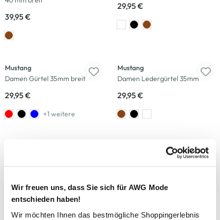
40 mm breit
29,95 €
39,95 €
Mustang
Mustang
Damen Gürtel 35mm breit
Damen Ledergürtel 35mm
29,95 €
29,95 €
+1 weitere
-46
%
Mustang
Mustang
Damen Ledergürtel 35mm
Damen Jeans in Capri Länge
29,95 €
29,99 €
55,99 €
Wir freuen uns, dass Sie sich für AWG Mode
entschieden haben!
-40
%
Wir möchten Ihnen das bestmögliche Shoppingerlebnis