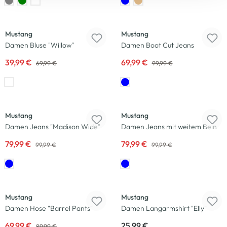
-43
%
-30
%
Mustang
Mustang
Damen Bluse "Willow"
Damen Boot Cut Jeans
39,99 €
69,99 €
69,99 €
99,99 €
-20
%
-20
%
Mustang
Mustang
Damen Jeans "Madison Wide"
Damen Jeans mit weitem Bein
79,99 €
79,99 €
99,99 €
99,99 €
-22
%
Mustang
Mustang
Damen Hose "Barrel Pants"
Damen Langarmshirt "Elly"
69,99 €
25,99 €
89,99 €