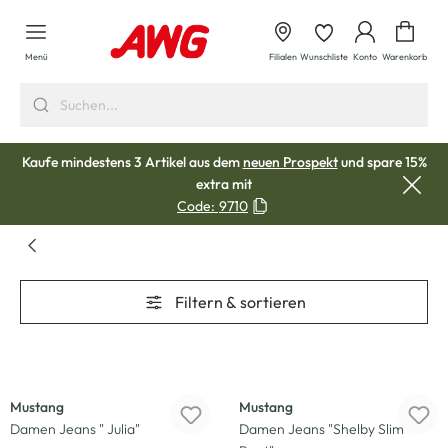
alt springen
Waren
Menü
Filialen
Wunschliste
Konto
Warenkorb
Kaufe mindestens 3 Artikel aus dem
neuen Prospekt
und spare 15%
extra mit
Code:
9710
Filtern & sortieren
-47
%
-43
%
Mustang
Mustang
Damen Jeans " Julia"
Damen Jeans "Shelby Slim