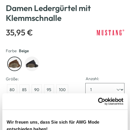
Damen Ledergürtel mit
Klemmschnalle
35,95 €
Farbe
Beige
Anzahl:
Größe:
80
85
90
95
100
105
Bitte wählen Sie eine Größe aus
Wir freuen uns, dass Sie sich für AWG Mode
entschieden haben!