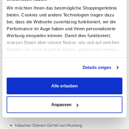
Verfügbar
Wir möchten Ihnen das bestmögliche Shoppingerlebnis
bieten. Cookies und andere Technologien tragen dazu
bei, dass die Webseite zuverlässig funktioniert, wir die
In den Warenkorb
Performance im Auge haben und Ihnen personalisierte
Werbung einspielen können. Damit dies funktioniert,
müssen Daten über unsere Nutzer, wie und auf welchen
Schneller DHL Versand: in 1–3 Werktagen
Geräten sie unser Angebot nutzen, gespeichert werden.
Kostenfreie Rücksendung innerhalb 14 Tage
Technisch notwendige Cookies, die zwingend für die
Kostenlose Filiallieferung in Ihre Wunschfiliale
Bereitstellung der Funktionen der Webseite benötigt
Details zeigen
werden, werden bei der Nutzung der Webseite auf jeden
Fall gesetzt. Cookies von Drittanbietern für Analyse- oder
Trackingzwecke werden nur dann aktiviert, wenn Sie das
Zur Wunschliste hinzufügen
Alle erlauben
entsprechende "Häkchen" setzen und auf "Auswahl
erlauben" bzw. "Alle erlauben" klicken. Mehr dazu
(einschließlich der Möglichkeit, die Einwilligungserklärung
Anpassen
Damen Ledergürtel mit Klemmschnalle
zu ändern oder zu widerrufen) erfahren Sie in unserem
Cookie-Hinweis
bzw. der
Datenschutzerklärung
.
hübscher Damen Gürtel von Mustang