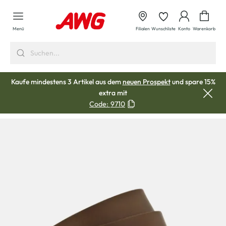
alt springen
Waren
Menü
Filialen
Wunschliste
Konto
Warenkorb
Kaufe mindestens 3 Artikel aus dem
neuen Prospekt
und spare 15%
extra mit
Code:
9710