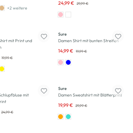
24,99 €
29,99 €
+2 weitere
-25
%
Sure
irt mit Print und
Damen Shirt mit bunten Streifen
n
14,99 €
19,99 €
19,99 €
-33
%
Sure
chlupfbluse mit
Damen Sweatshirt mit Blätterprint
rint
19,99 €
29,99 €
24,99 €
-35
%