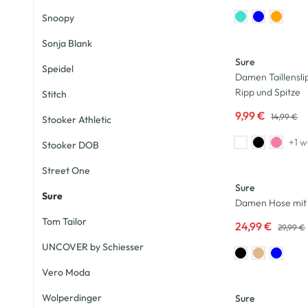
Snoopy
-33
%
Sonja Blank
Sure
Speidel
Damen Taillensli
Ripp und Spitze
Stitch
9,99 €
14,99 €
Stooker Athletic
+1 w
Stooker DOB
-17
%
Street One
Sure
Sure
Damen Hose mit
Tom Tailor
24,99 €
29,99 €
UNCOVER by Schiesser
-25
%
Vero Moda
Wolperdinger
Sure