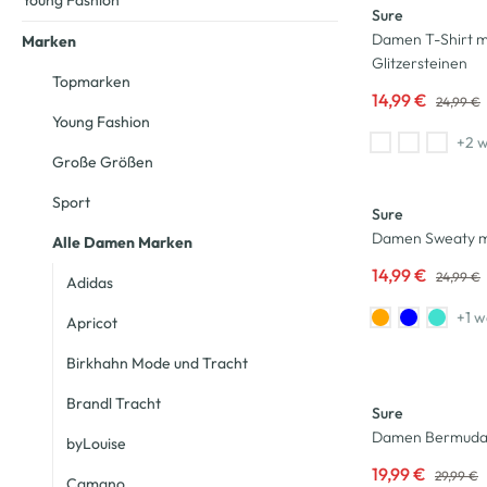
Young Fashion
Sure
Damen T-Shirt m
Marken
Glitzersteinen
Topmarken
14,99 €
24,99 €
Young Fashion
+2 w
Große Größen
-40
%
Sport
Sure
Damen Sweaty m
Alle Damen Marken
14,99 €
24,99 €
Adidas
+1 w
Apricot
Birkhahn Mode und Tracht
-33
%
Brandl Tracht
Sure
Damen Bermuda i
byLouise
19,99 €
29,99 €
Camano