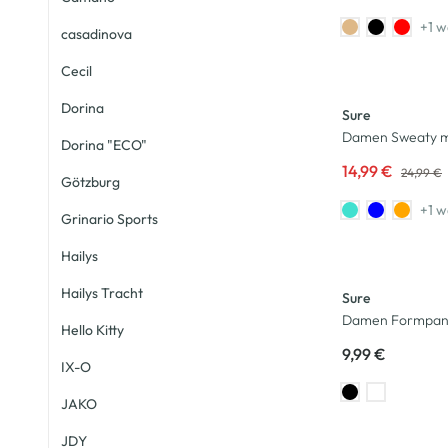
+1 w
casadinova
Cecil
-40
%
Dorina
Sure
Damen Sweaty m
Dorina "ECO"
14,99 €
24,99 €
Götzburg
+1 w
Grinario Sports
Hailys
Hailys Tracht
Sure
Damen Formpan
Hello Kitty
9,99 €
IX-O
JAKO
JDY
-20
%