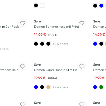
-25
%
-25
%
Sure
Sure
p im 2er Pack mit
Damen Sommerhose mit Print
Damen Je
14,99 €
14,99 €
19,99 €
+4 weitere
eitere
-33
%
-33
%
Sure
Sure
 weitem Bein
Damen Capri Hose in Slim Fit
Damen S
19,99 €
19,99 €
29,99 €
+2 weitere
Neu
-20
%
Sure
Sure