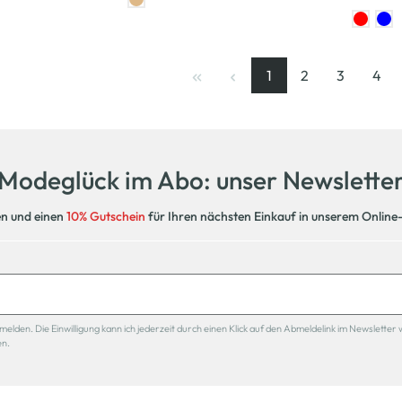
1
2
3
4
Seite
, aktuelle Seite
Seite
Seite
Seit
Modeglück im Abo: unser Newslette
en und einen
10% Gutschein
für Ihren nächsten Einkauf in unserem Online
den. Die Einwilligung kann ich jederzeit durch einen Klick auf den Abmeldelink im Newsletter 
en.