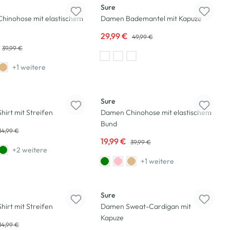
Sure
hinohose mit elastischem
Damen Bademantel mit Kapuze
29,99 €
49,99 €
39,99 €
+1 weitere
-50
%
Sure
irt mit Streifen
Damen Chinohose mit elastischem
Bund
14,99 €
19,99 €
39,99 €
+2 weitere
+1 weitere
-17
%
Sure
irt mit Streifen
Damen Sweat-Cardigan mit
Kapuze
14,99 €