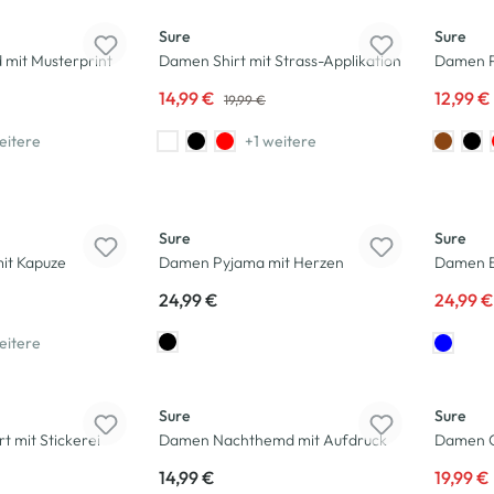
Sure
Sure
 mit Musterprint
Damen Shirt mit Strass-Applikation
Damen P
14,99 €
12,99 €
19,99 €
eitere
+1 weitere
Neu
-17
%
Sure
Sure
it Kapuze
Damen Pyjama mit Herzen
Damen Bl
24,99 €
24,99 
eitere
Neu
-33
%
Sure
Sure
 mit Stickerei
Damen Nachthemd mit Aufdruck
Damen Ca
14,99 €
19,99 €