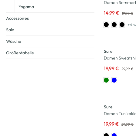
Damen Sommerho
Yogama
14,99 €
19,99 €
Accessoires
+4 w
Sale
-33
%
Wäsche
Sure
Größentabelle
Damen Sweatshir
19,99 €
29,99 €
-33
%
Sure
Damen Tunikaklei
19,99 €
29,99 €