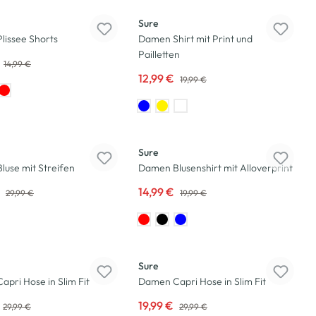
Sure
lissee Shorts
Damen Shirt mit Print und
Pailletten
14,99 €
12,99 €
19,99 €
-25
%
Sure
use mit Streifen
Damen Blusenshirt mit Alloverprint
€
14,99 €
29,99 €
19,99 €
-33
%
Sure
pri Hose in Slim Fit
Damen Capri Hose in Slim Fit
19,99 €
29,99 €
29,99 €