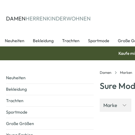
springen
Zur Hauptnavigation springen
DAMEN
HERREN
KINDER
WOHNEN
Neuheiten
Bekleidung
Trachten
Sportmode
Große G
Kaufe mi
Damen
Marken
Neuheiten
Sure Mod
Bekleidung
Trachten
Marke
Sportmode
Große Größen
-40
%