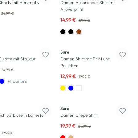
horty mit Herzmotiv
Damen Ausbrenner Shirt mit
Alloverprint
24,99 €
14,99 €
19,99 €
-35
%
Sure
lotte mit Struktur
Damen Shirt mit Print und
Pailletten
24,99 €
12,99 €
19,99 €
+1 weitere
-20
%
Sure
hlupfbluse in karierter
Damen Crepe Shirt
19,99 €
24,99 €
19,99 €