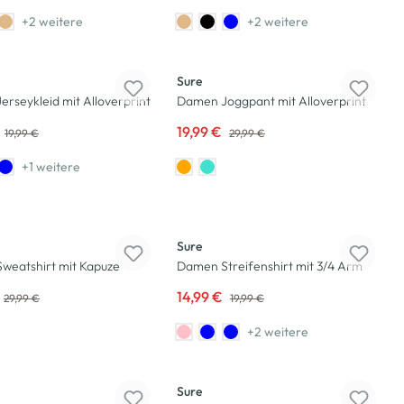
+2 weitere
+2 weitere
-33
%
Sure
rseykleid mit Alloverprint
Damen Joggpant mit Alloverprint
19,99 €
19,99 €
29,99 €
+1 weitere
-25
%
Sure
weatshirt mit Kapuze
Damen Streifenshirt mit 3/4 Arm
14,99 €
29,99 €
19,99 €
+2 weitere
-25
%
Sure