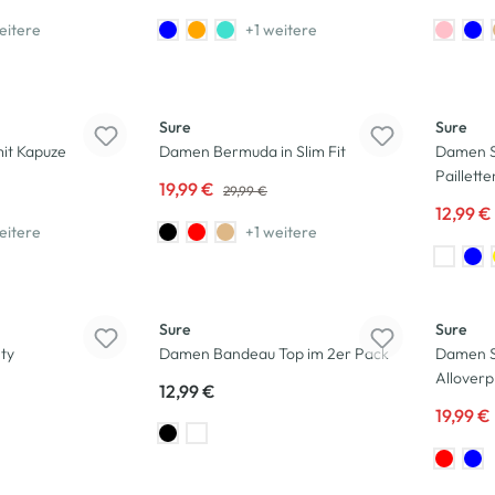
eitere
+1 weitere
-33
%
-35
%
Sure
Sure
it Kapuze
Damen Bermuda in Slim Fit
Damen Sh
Paillette
19,99 €
29,99 €
12,99 €
eitere
+1 weitere
-20
%
Sure
Sure
ty
Damen Bandeau Top im 2er Pack
Damen S
Alloverp
12,99 €
19,99 €
-25
%
-13
%