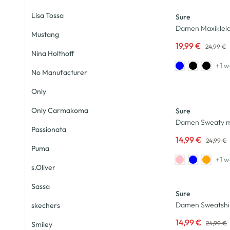
Lisa Tossa
Sure
Damen Maxikleid
Mustang
19,99 €
24,99 €
Nina Holthoff
+1 w
No Manufacturer
-40
%
Only
Only Carmakoma
Sure
Damen Sweaty m
Passionata
14,99 €
24,99 €
Puma
+1 w
s.Oliver
-40
%
Sassa
Sure
Damen Sweatshirt
skechers
14,99 €
24,99 €
Smiley