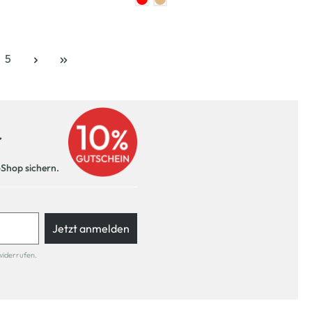
5
e
Seite
r
-Shop sichern.
Jetzt anmelden
widerrufen.