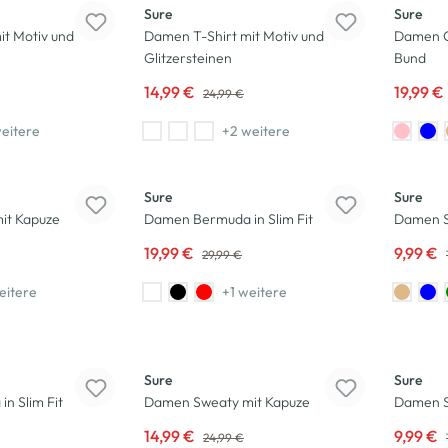
Sure
Sure
it Motiv und
Damen T-Shirt mit Motiv und
Damen C
Glitzersteinen
Bund
14,99 €
19,99 €
24,99 €
eitere
+2 weitere
-33
%
-33
%
Sure
Sure
it Kapuze
Damen Bermuda in Slim Fit
Damen Sh
19,99 €
9,99 €
29,99 €
eitere
+1 weitere
-40
%
-33
%
Sure
Sure
n Slim Fit
Damen Sweaty mit Kapuze
Damen Sh
14,99 €
9,99 €
24,99 €