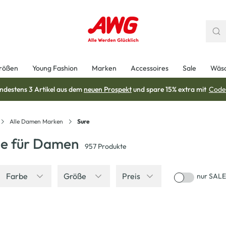
rößen
Young Fashion
Marken
Accessoires
Sale
Wäs
ndestens 3 Artikel aus dem
neuen Prospekt
und spare 15% extra mit
Code
Alle Damen Marken
Sure
e für Damen
957
Produkte
Farbe
Größe
Preis
nur SALE
-40
%
-50
%