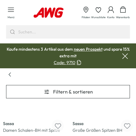
alt springen
Waren
Menü
Filialen
Wunschliste
Konto
Warenkorb
Kaufe mindestens 3 Artikel aus dem
neuen Prospekt
und spare 15%
extra mit
Code:
9710
Filtern & sortieren
-17
%
Sassa
Sassa
Damen Schalen-BH mit Spitze
Große Größen Spitzen BH