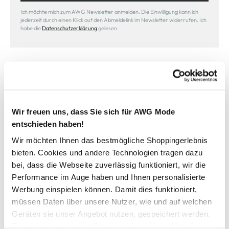
Ich möchte mich zum AWG Newsletter anmelden. Die Einwilligung kann ich
jederzeit durch einen Klick auf den Abmeldelink im Newsletter widerrufen. Ich
habe die
Datenschutzerklärung
gelesen.
Wir freuen uns, dass Sie sich für AWG Mode
Sicher bezahlen
entschieden haben!
Wir möchten Ihnen das bestmögliche Shoppingerlebnis
bieten. Cookies und andere Technologien tragen dazu
bei, dass die Webseite zuverlässig funktioniert, wir die
Schneller Versand
Performance im Auge haben und Ihnen personalisierte
Werbung einspielen können. Damit dies funktioniert,
müssen Daten über unsere Nutzer, wie und auf welchen
Geräten sie unser Angebot nutzen, gespeichert werden.
Technisch notwendige Cookies, die zwingend für die