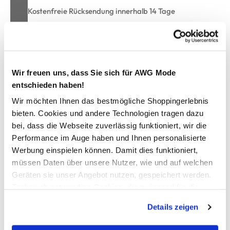
Kostenfreie Rücksendung innerhalb 14 Tage
Kostenlose Filiallieferung in Ihre Wunschfiliale
Zur Wunschliste hinzufügen
Wir freuen uns, dass Sie sich für AWG Mode
entschieden haben!
Wir möchten Ihnen das bestmögliche Shoppingerlebnis
Große Größen Basic T-Shirt
bieten. Cookies und andere Technologien tragen dazu
bei, dass die Webseite zuverlässig funktioniert, wir die
Performance im Auge haben und Ihnen personalisierte
Modisches Shirt von Sonja Blank
Werbung einspielen können. Damit dies funktioniert,
Runder Ausschnitt und kurze Ärmel
müssen Daten über unsere Nutzer, wie und auf welchen
Kleine Seitenschlitze
Gerader Schnitt
Geräten sie unser Angebot nutzen, gespeichert werden.
Trageangenehmes Material
Technisch notwendige Cookies, die zwingend für die
Ein tolles Basic Shirt für unzählige Outfits geeignet
Bereitstellung der Funktionen der Webseite benötigt
Details zeigen
werden, werden bei der Nutzung der Webseite auf jeden
Fall gesetzt. Cookies von Drittanbietern für Analyse- oder