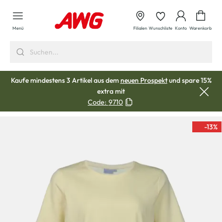
alt springen
Waren
Menü
Filialen
Wunschliste
Konto
Warenkorb
Kaufe mindestens 3 Artikel aus dem
neuen Prospekt
und spare 15%
extra mit
Code:
9710
-13
%