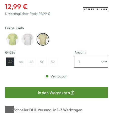
12,99 €
Ursprünglicher Preis:
14,99 €
Farbe
Gelb
Anzahl:
Größe:
44
46
48
50
52
Verfügbar
In den Warenkorb
Schneller DHL Versand: in 1–3 Werktagen