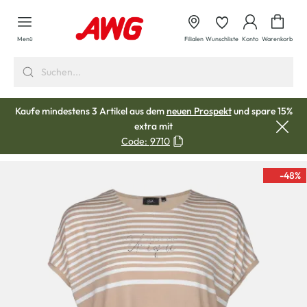
alt springen
Waren
Menü
Filialen
Wunschliste
Konto
Warenkorb
Kaufe mindestens 3 Artikel aus dem
neuen Prospekt
und spare 15%
extra mit
Code:
9710
-48
%