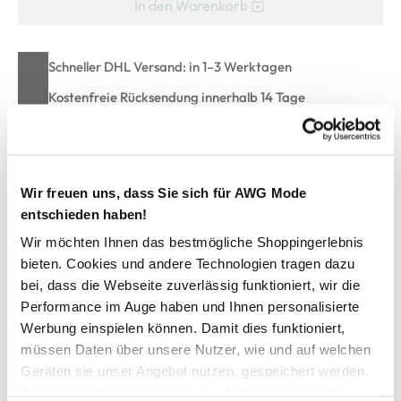
In den Warenkorb
Schneller DHL Versand: in 1–3 Werktagen
Kostenfreie Rücksendung innerhalb 14 Tage
Kostenlose Filiallieferung in Ihre Wunschfiliale
Wir freuen uns, dass Sie sich für AWG Mode
Zur Wunschliste hinzufügen
entschieden haben!
Wir möchten Ihnen das bestmögliche Shoppingerlebnis
bieten. Cookies und andere Technologien tragen dazu
Große Größen Shirt mit Strasssteinchen
bei, dass die Webseite zuverlässig funktioniert, wir die
Performance im Auge haben und Ihnen personalisierte
modisches Shirt von Sonja Blank
Werbung einspielen können. Damit dies funktioniert,
mit Rundhals-Ausschnitt
müssen Daten über unsere Nutzer, wie und auf welchen
überschnittene Ärmel
Geräten sie unser Angebot nutzen, gespeichert werden.
vorne mit Streifen und Glitzersteinchen
Technisch notwendige Cookies, die zwingend für die