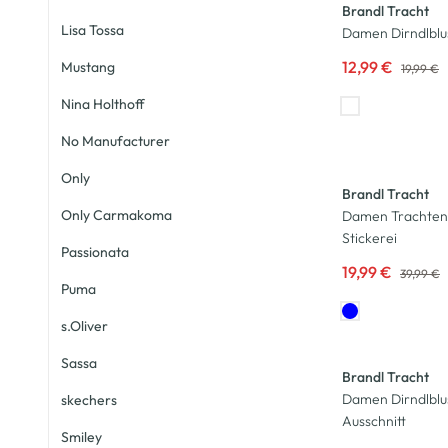
Brandl Tracht
Lisa Tossa
Damen Dirndlblus
12,99 €
Mustang
19,99 €
Nina Holthoff
No Manufacturer
-50
%
Only
Brandl Tracht
Only Carmakoma
Damen Trachten
Stickerei
Passionata
19,99 €
39,99 €
Puma
s.Oliver
Sassa
Brandl Tracht
Damen Dirndlblu
skechers
Ausschnitt
Smiley