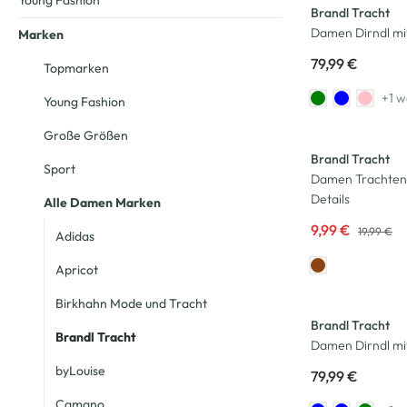
Young Fashion
Brandl Tracht
Damen Dirndl mi
Marken
79,99 €
Topmarken
+1 w
Young Fashion
-50
%
Große Größen
Brandl Tracht
Sport
Damen Trachten
Details
Alle Damen Marken
9,99 €
19,99 €
Adidas
Apricot
Birkhahn Mode und Tracht
Brandl Tracht
Brandl Tracht
Damen Dirndl mi
byLouise
79,99 €
Camano