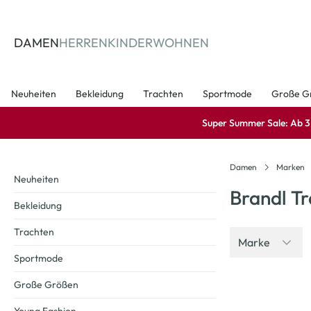
springen
Zur Hauptnavigation springen
DAMEN
HERREN
KINDER
WOHNEN
Neuheiten
Bekleidung
Trachten
Sportmode
Große G
Super Summer Sale: Ab 3 A
Damen
Marken
Neuheiten
Brandl T
Bekleidung
Trachten
Marke
Sportmode
Große Größen