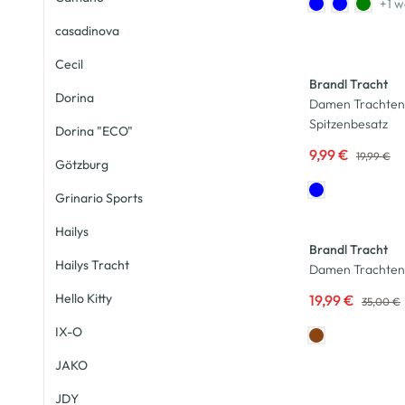
+1 w
casadinova
-50
%
Cecil
Brandl Tracht
Dorina
Damen Trachtenb
Spitzenbesatz
Dorina "ECO"
9,99 €
19,99 €
Götzburg
Grinario Sports
-43
%
Hailys
Brandl Tracht
Hailys Tracht
Damen Trachten
Hello Kitty
19,99 €
35,00 €
IX-O
JAKO
-35
%
JDY