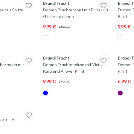
Brandl Tracht
Brandl T
e aus Spitze
Damen Trachtenshirt mit Print und
Damen Tr
Glitzersteinchen
Print
9,99 €
9,99 €
19,99 €
-50
%
-65
%
Brandl Tracht
Brandl T
bermuda mit
Damen Trachtenbluse mit Vichy
Damen T
Karo und Allover Print
Print
9,99 €
6,99 €
19,99 €
se mit V-