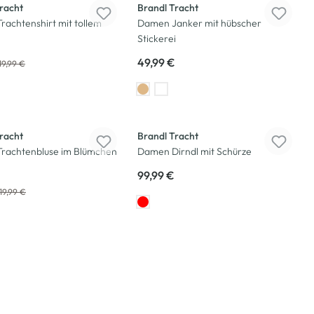
racht
Brandl Tracht
achtenshirt mit tollem
Damen Janker mit hübscher
Stickerei
49,99 €
19,99 €
racht
Brandl Tracht
rachtenbluse im Blümchen
Damen Dirndl mit Schürze
99,99 €
19,99 €