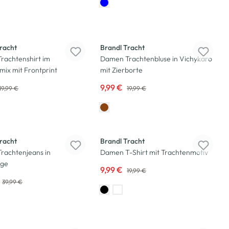
-50
%
racht
Brandl Tracht
rachtenshirt im
Damen Trachtenbluse in Vichykaro
mix mit Frontprint
mit Zierborte
9,99 €
19,99 €
19,99 €
-50
%
racht
Brandl Tracht
rachtenjeans in
Damen T-Shirt mit Trachtenmotiv
nge
9,99 €
19,99 €
39,99 €