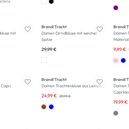
eitere
-50
%
Brandl Tracht
Brandl T
luse mit
Damen Dirndlbluse mit weicher
Damen T
Spitze
Material
29,99 €
9,99 €
-17
%
-50
%
Brandl Tracht
Brandl T
 Capri
Damen Trachtenbluse aus Leinen
Damen T
Caprilä
24,99 €
29,99 €
19,99 €
-50
%
-50
%