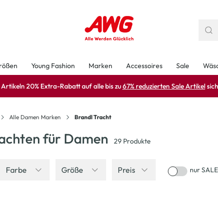
rößen
Young Fashion
Marken
Accessoires
Sale
Wäs
rtikeln 20% Extra-Rabatt auf alle bis zu
67% reduzierten Sale Artikel
sich
Alle Damen Marken
Brandl Tracht
rachten für Damen
29
Produkte
Farbe
Größe
Preis
nur SALE
-50
%