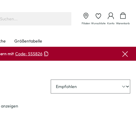
Waren
Filialen
Wunschliste
Konto
Warenkorb
che
Größentabelle
ern mit
Code:
SSS826
Sortierung
 anzeigen