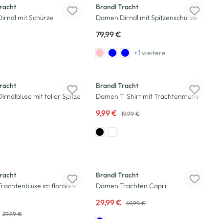
racht
Brandl Tracht
irndl mit Schürze
Damen Dirndl mit Spitzenschürze
79,99 €
+1 weitere
-50
%
racht
Brandl Tracht
rndlbluse mit toller Spitze
Damen T-Shirt mit Trachtenmotiv
9,99 €
19,99 €
-40
%
racht
Brandl Tracht
achtenbluse im floralen
Damen Trachten Capri
29,99 €
49,99 €
29,99 €