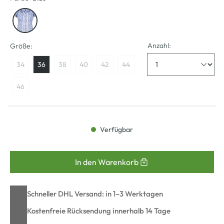
Anzahl:
Größe:
34
36
38
40
42
44
46
Verfügbar
In den Warenkorb
Schneller DHL Versand: in 1–3 Werktagen
Kostenfreie Rücksendung innerhalb 14 Tage