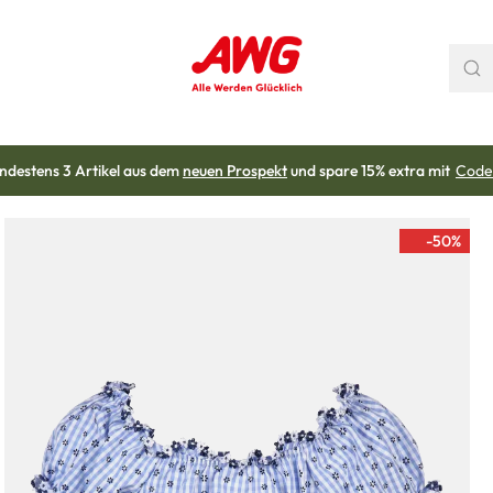
ndestens 3 Artikel aus dem
neuen Prospekt
und spare 15% extra mit
Code
-50
%