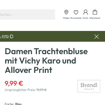
Waren
Filialen
Wunschliste
Konto
Warenkorb
:
9710
Damen Trachtenbluse
mit Vichy Karo und
Allover Print
9,99 €
Ursprünglicher Preis:
19,99 €
Farbe
Blau