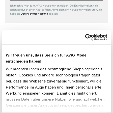
Ich möchte mich zum AWG Newsletter anmelden. Die Einwilligung kann ich
jederzeit durch einen Klick auf den Abmeldelink im Newsletter widerrufen. Ich
habe die
Datenschutzerklärung
gelesen.
Wir freuen uns, dass Sie sich für AWG Mode
Sicher bezahlen
entschieden haben!
Wir möchten Ihnen das bestmögliche Shoppingerlebnis
bieten. Cookies und andere Technologien tragen dazu
bei, dass die Webseite zuverlässig funktioniert, wir die
Schneller Versand
Performance im Auge haben und Ihnen personalisierte
Werbung einspielen können. Damit dies funktioniert,
müssen Daten über unsere Nutzer, wie und auf welchen
Geräten sie unser Angebot nutzen, gespeichert werden.
Technisch notwendige Cookies, die zwingend für die