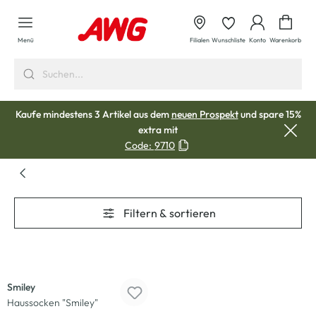
alt springen
Waren
Menü
Filialen
Wunschliste
Konto
Warenkorb
Kaufe mindestens 3 Artikel aus dem
neuen Prospekt
und spare 15%
extra mit
Code:
9710
Filtern & sortieren
Smiley
Haussocken "Smiley"