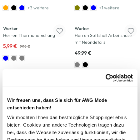
+3 weitere
+1 weitere
-40
%
Worker
Worker
Herren Thermohemd lang
Herren Softshell Arbeitshose
mit Neondetails
5,99 €
9,99 €
49,99 €
-33
%
Worker
Worker
Herren Sweatshirt unifarben
Herren Softshell Arbeitshose
mit Neondetails
Wir freuen uns, dass Sie sich für AWG Mode
19,99 €
29,99 €
entschieden haben!
49,99 €
Wir möchten Ihnen das bestmögliche Shoppingerlebnis
bieten. Cookies und andere Technologien tragen dazu
-13
%
bei, dass die Webseite zuverlässig funktioniert, wir die
Performance im Auge haben und Ihnen personalisierte