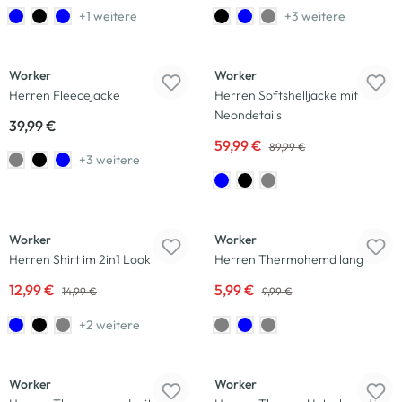
+1 weitere
+3 weitere
-33
%
Worker
Worker
Herren Fleecejacke
Herren Softshelljacke mit
Neondetails
39,99 €
59,99 €
89,99 €
+3 weitere
-13
%
-40
%
Worker
Worker
Herren Shirt im 2in1 Look
Herren Thermohemd lang
12,99 €
5,99 €
14,99 €
9,99 €
+2 weitere
Worker
Worker