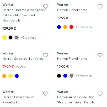
Worker
Worker
Herren Thermo Arbeitsjacke
Herren Flanellhemd
mit Leuchtfarben und
19,99 €
Neondetails
+3 weitere
129,99 €
+1 weitere
-33
%
Worker
Worker
Herren Sweatshirt unifarben
Herren Flanellhemd
19,99 €
19,99 €
29,99 €
+3 weitere
-20
%
Worker
Worker
Herren Unterhose im
Herren Arbeitshose High
Ringellook
Stretch mit vielen Details