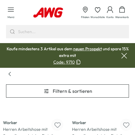
alt springen
Waren
Menü
Filialen
Wunschliste
Konto
Warenkorb
Kaufe mindestens 3 Artikel aus dem
neuen Prospekt
und spare 15%
extra mit
Code:
9710
Filtern & sortieren
Worker
Worker
Herren Arbeitshose mit
Herren Arbeitshose mit