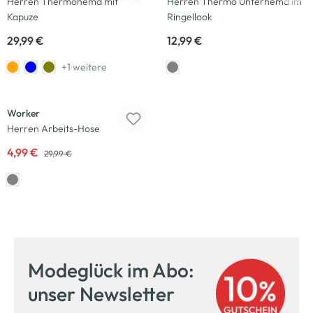
Herren Thermohemd mit
Herren Thermo Unterhemd im
Kapuze
Ringellook
29,99 €
12,99 €
+1 weitere
-83
%
Worker
Herren Arbeits-Hose
4,99 €
29,99 €
Modeglück im Abo:
unser Newsletter