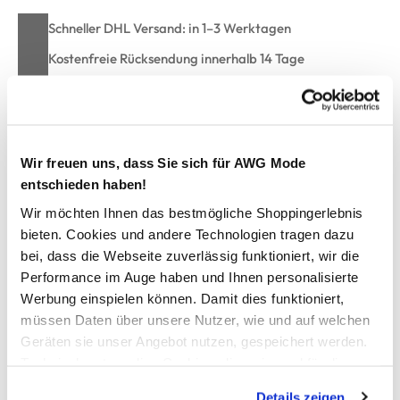
Schneller DHL Versand: in 1–3 Werktagen
Kostenfreie Rücksendung innerhalb 14 Tage
Kostenlose Filiallieferung in Ihre Wunschfiliale
Zur Wunschliste hinzufügen
Wir freuen uns, dass Sie sich für AWG Mode
entschieden haben!
Wir möchten Ihnen das bestmögliche Shoppingerlebnis
bieten. Cookies und andere Technologien tragen dazu
Herren Shirt im 2in1 Look
bei, dass die Webseite zuverlässig funktioniert, wir die
Performance im Auge haben und Ihnen personalisierte
cooles Arbeitsshirt von Worker
Werbung einspielen können. Damit dies funktioniert,
mit Rundhals-Ausschnitt
müssen Daten über unsere Nutzer, wie und auf welchen
Ausschnitt, Ärmelabschlüsse und Saum im Lagen-Look
Geräten sie unser Angebot nutzen, gespeichert werden.
lockerer Schnitt für optimale Bewegungsfreiheit
robuster Baumwollstoff
Technisch notwendige Cookies, die zwingend für die
passt super zur Worker-Arbeitshose
Bereitstellung der Funktionen der Webseite benötigt
Details zeigen