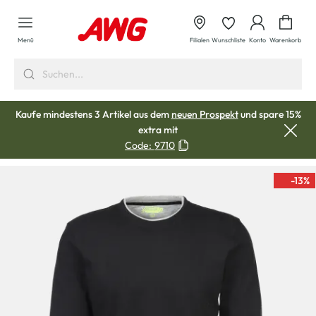
alt springen
Waren
Menü
Filialen
Wunschliste
Konto
Warenkorb
Kaufe mindestens 3 Artikel aus dem
neuen Prospekt
und spare 15%
extra mit
Code:
9710
-13
%