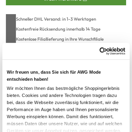
Schneller DHL Versand: in 1–3 Werktagen
Kostenfreie Rücksendung innerhalb 14 Tage
Kostenlose Filiallieferung in Ihre Wunschfiliale
Zur Wunschliste hinzufügen
Wir freuen uns, dass Sie sich für AWG Mode
entschieden haben!
Herren Arbeitsjacke mit praktischen Details
Wir möchten Ihnen das bestmögliche Shoppingerlebnis
bieten. Cookies und andere Technologien tragen dazu
bei, dass die Webseite zuverlässig funktioniert, wir die
funktionelle Jacke im Pilotenstil von Worker
Performance im Auge haben und Ihnen personalisierte
heraustrennbares Innenfutter in Plüsch-Optik
abnehmbare Ärmel durch Reißverschluss
Werbung einspielen können. Damit dies funktioniert,
mit 2-Wege-Reißverschluss zu schließen
müssen Daten über unsere Nutzer, wie und auf welchen
seitliche Eingrifftaschen und Reißverschlusstaschen mit
Geräten sie unser Angebot nutzen, gespeichert werden.