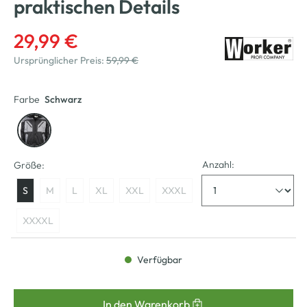
praktischen Details
29,99 €
Ursprünglicher Preis:
59,99 €
Farbe
Schwarz
Anzahl:
Größe:
S
M
L
XL
XXL
XXXL
XXXXL
Verfügbar
In den Warenkorb