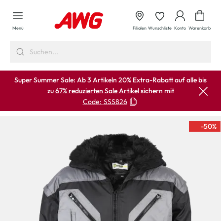
alt springen
Waren
Menü
Filialen
Wunschliste
Konto
Warenkorb
Super Summer Sale: Ab 3 Artikeln 20% Extra-Rabatt auf alle bis
zu
67% reduzierten Sale Artikel
sichern mit
Code:
SSS826
-50
%