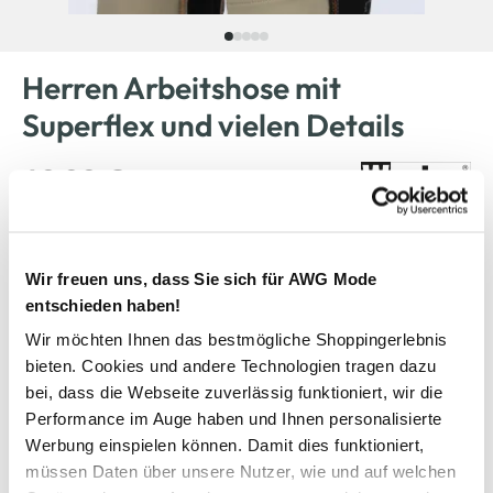
Herren Arbeitshose mit
Superflex und vielen Details
49,99 €
Farbe
Beige
Wir freuen uns, dass Sie sich für AWG Mode
entschieden haben!
Wir möchten Ihnen das bestmögliche Shoppingerlebnis
Anzahl:
Größe:
bieten. Cookies und andere Technologien tragen dazu
bei, dass die Webseite zuverlässig funktioniert, wir die
48
50
52
54
56
58
Performance im Auge haben und Ihnen personalisierte
Werbung einspielen können. Damit dies funktioniert,
Bitte wählen Sie eine Größe aus
müssen Daten über unsere Nutzer, wie und auf welchen