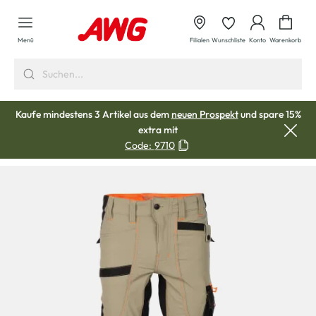
alt springen
Waren
Menü
Filialen
Wunschliste
Konto
Warenkorb
Kaufe mindestens 3 Artikel aus dem
neuen Prospekt
und spare 15%
extra mit
Code:
9710